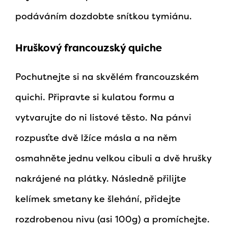
podáváním dozdobte snítkou tymiánu.
Hruškový francouzský quiche
Pochutnejte si na skvělém francouzském
quichi. Připravte si kulatou formu a
vytvarujte do ni listové těsto. Na pánvi
rozpusťte dvě lžíce másla a na něm
osmahněte jednu velkou cibuli a dvě hrušky
nakrájené na plátky. Následně přilijte
kelímek smetany ke šlehání, přidejte
rozdrobenou nivu (asi 100g) a promíchejte.