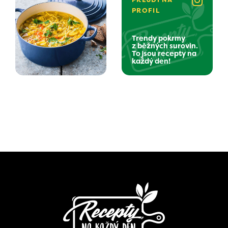
PROFIL
Trendy pokrmy
z běžných surovin.
To jsou recepty na
každý den!