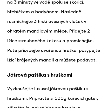
na 3 minuty ve vodě spolu se skořicí,
hřebíčkem a badyánem. Následně
rozmíchejte 3 hrsti ovesných vloček v
ohřátém mandlovém mléce. Přidejte 2
lžíce strouhaného kokosu a promíchejte.
Poté přisypejte uvařenou hrušku, posypejte
lžící krájených mandlí a můžete podávat.
Játrová paštika s hruškami
Vyzkoušejte luxusní játrovou paštiku s
hruškami. Připravte si 500g kuřecích jater,
očistěte je, pokrájejte na kousky a