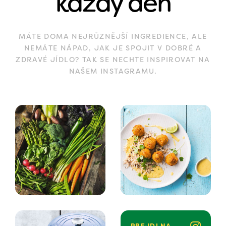
každý den
MÁTE DOMA NEJRŮZNĚJŠÍ INGREDIENCE, ALE
NEMÁTE NÁPAD, JAK JE SPOJIT V DOBRÉ A
ZDRAVÉ JÍDLO? TAK SE NECHTE INSPIROVAT NA
NAŠEM INSTAGRAMU.
PREJDI NA