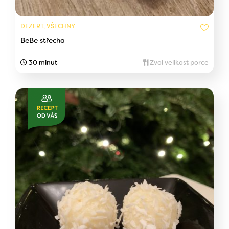
DEZERT, VŠECHNY
BeBe střecha
30 minut
Zvol velikost porce