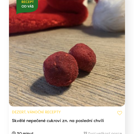
DEZERT, VÁNOČNÍ RECEPTY
Skvělé nepečené cukroví zn. na poslední chvíli
30 minut
Zvol velikost porce