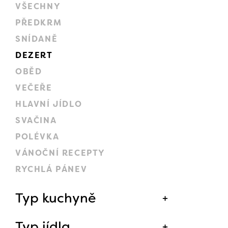
VŠECHNY
PŘEDKRM
SNÍDANĚ
DEZERT
OBĚD
VEČEŘE
HLAVNÍ JÍDLO
SVAČINA
POLÉVKA
VÁNOČNÍ RECEPTY
RYCHLÁ PÁNEV
Typ kuchyně
Typ jídla