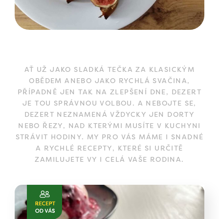
AŤ UŽ JAKO SLADKÁ TEČKA ZA KLASICKÝM
OBĚDEM ANEBO JAKO RYCHLÁ SVAČINA,
PŘÍPADNĚ JEN TAK NA ZLEPŠENÍ DNE, DEZERT
JE TOU SPRÁVNOU VOLBOU. A NEBOJTE SE,
DEZERT NEZNAMENÁ VŽDYCKY JEN DORTY
NEBO ŘEZY, NAD KTERÝMI MUSÍTE V KUCHYNI
STRÁVIT HODINY. MY PRO VÁS MÁME I SNADNÉ
A RYCHLÉ RECEPTY, KTERÉ SI URČITĚ
ZAMILUJETE VY I CELÁ VAŠE RODINA.