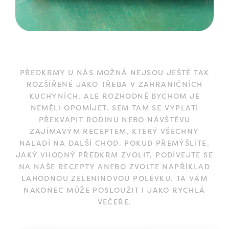
PŘEDKRMY U NÁS MOŽNÁ NEJSOU JEŠTĚ TAK
ROZŠÍŘENÉ JAKO TŘEBA V ZAHRANIČNÍCH
KUCHYNÍCH, ALE ROZHODNĚ BYCHOM JE
NEMĚLI OPOMÍJET. SEM TAM SE VYPLATÍ
PŘEKVAPIT RODINU NEBO NÁVŠTĚVU
ZAJÍMAVÝM RECEPTEM, KTERÝ VŠECHNY
NALADÍ NA DALŠÍ CHOD. POKUD PŘEMÝŠLÍTE,
JAKÝ VHODNÝ PŘEDKRM ZVOLIT, PODÍVEJTE SE
NA NAŠE RECEPTY ANEBO ZVOLTE NAPŘÍKLAD
LAHODNOU ZELENINOVOU POLÉVKU. TA VÁM
NAKONEC MŮŽE POSLOUŽIT I JAKO RYCHLÁ
VEČEŘE.