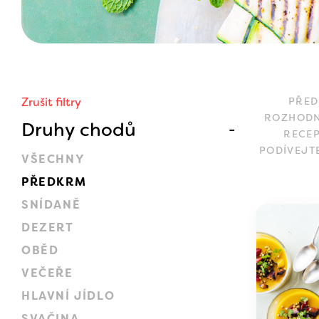
Zrušit filtry
PŘED
ROZHODN
Druhy chodů
RECEP
PODÍVEJT
VŠECHNY
PŘEDKRM
SNÍDANĚ
DEZERT
OBĚD
VEČEŘE
HLAVNÍ JÍDLO
SVAČINA