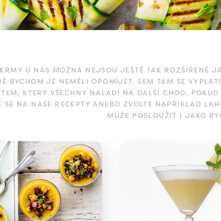
KRMY U NÁS MOŽNÁ NEJSOU JEŠTĚ TAK ROZŠÍŘENÉ JA
Ě BYCHOM JE NEMĚLI OPOMÍJET. SEM TAM SE VYPLAT
TEM, KTERÝ VŠECHNY NALADÍ NA DALŠÍ CHOD. POKUD
E SE NA NAŠE RECEPTY ANEBO ZVOLTE NAPŘÍKLAD L
MŮŽE POSLOUŽIT I JAKO RY