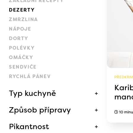
ZÁKLADNÍ RECEPTY
DEZERTY
ZMRZLINA
NÁPOJE
DORTY
POLÉVKY
OMÁČKY
SENDVIČE
RYCHLÁ PÁNEV
PŘEDKRM,
Kari
Typ kuchyně
mand
Způsob přípravy
10 minu
Pikantnost