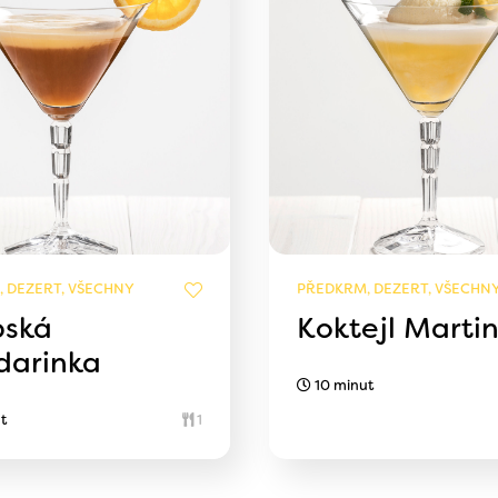
 DEZERT, VŠECHNY
PŘEDKRM, DEZERT, VŠECHN
bská
Koktejl Martin
arinka
10 minut
t
1