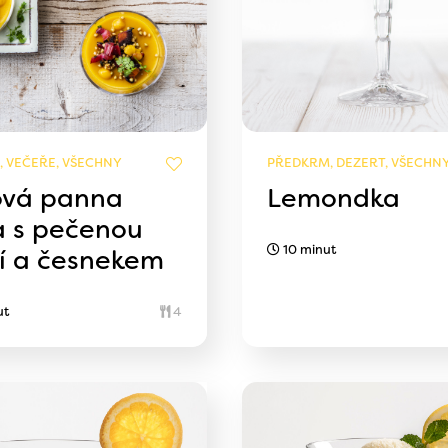
 VEČEŘE, VŠECHNY
PŘEDKRM, DEZERT, VŠECHN
vá panna
Lemondka
a s pečenou
10 minut
í a česnekem
ut
4