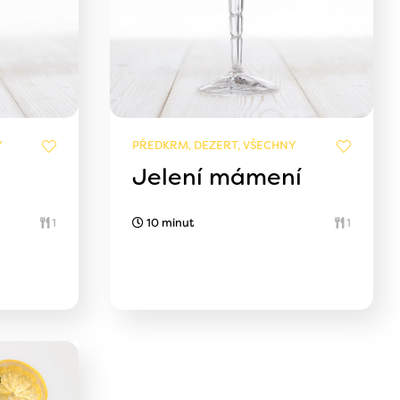
Y
PŘEDKRM, DEZERT, VŠECHNY
Jelení mámení
1
10 minut
1