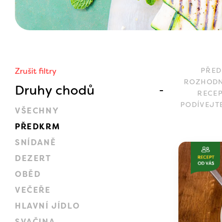
Zrušit filtry
PŘED
ROZHODN
Druhy chodů
RECEP
PODÍVEJT
VŠECHNY
PŘEDKRM
SNÍDANĚ
DEZERT
OBĚD
VEČEŘE
HLAVNÍ JÍDLO
SVAČINA