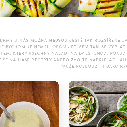
KRMY U NÁS MOŽNÁ NEJSOU JEŠTĚ TAK ROZŠÍŘENÉ JA
Ě BYCHOM JE NEMĚLI OPOMÍJET. SEM TAM SE VYPLAT
TEM, KTERÝ VŠECHNY NALADÍ NA DALŠÍ CHOD. POKUD
E SE NA NAŠE RECEPTY ANEBO ZVOLTE NAPŘÍKLAD L
MŮŽE POSLOUŽIT I JAKO RY