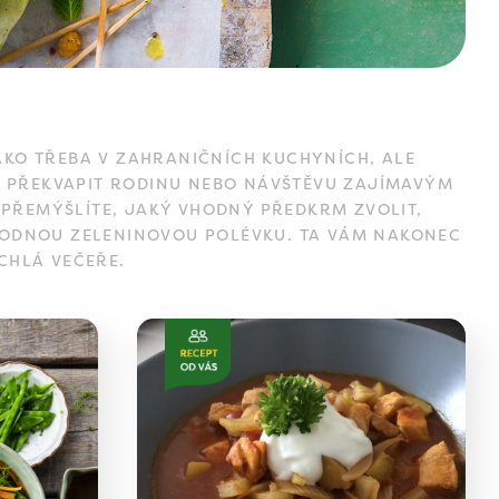
KO TŘEBA V ZAHRANIČNÍCH KUCHYNÍCH, ALE
Í PŘEKVAPIT RODINU NEBO NÁVŠTĚVU ZAJÍMAVÝM
 PŘEMÝŠLÍTE, JAKÝ VHODNÝ PŘEDKRM ZVOLIT,
AHODNOU ZELENINOVOU POLÉVKU. TA VÁM NAKONEC
CHLÁ VEČEŘE.