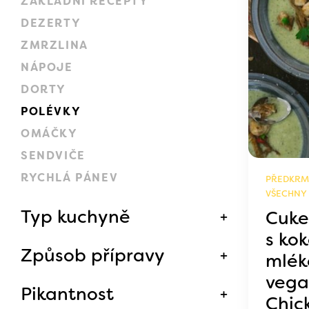
ZÁKLADNÍ RECEPTY
DEZERTY
ZMRZLINA
NÁPOJE
DORTY
POLÉVKY
OMÁČKY
SENDVIČE
RYCHLÁ PÁNEV
PŘEDKRM,
VŠECHNY
Typ kuchyně
Cuke
s ko
Způsob přípravy
mlék
vega
Pikantnost
Chic