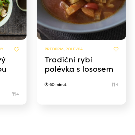
NY
PŘEDKRM, POLÉVKA
vý
Tradiční rybí
ou
polévka s lososem
60 minut
4
4