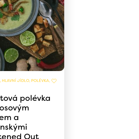
 HLAVNÍ JÍDLO, POLÉVKA,
tová polévka
kosovým
em a
nskými
kened Out