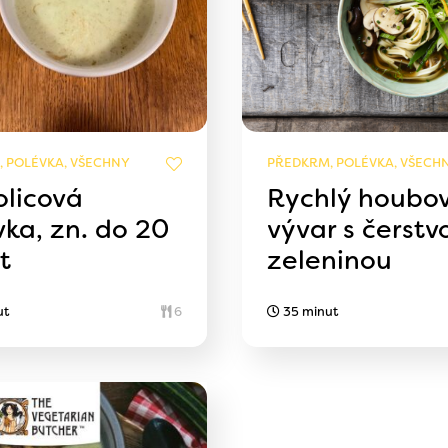
 POLÉVKA, VŠECHNY
PŘEDKRM, POLÉVKA, VŠECH
olicová
Rychlý houbo
vka, zn. do 20
vývar s čerstv
t
zeleninou
ut
6
35 minut