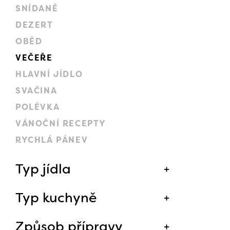
SNÍDANĚ
DEZERT
OBĚD
VEČEŘE
HLAVNÍ JÍDLO
SVAČINA
POLÉVKA
VÁNOČNÍ RECEPTY
RYCHLÁ PÁNEV
Typ jídla
Typ kuchyně
Způsob přípravy