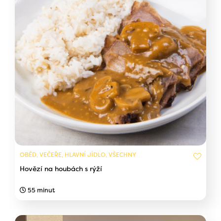
OBĚD, VEČEŘE, HLAVNÍ JÍDLO, VŠECHNY
Hovězí na houbách s rýží
55 minut