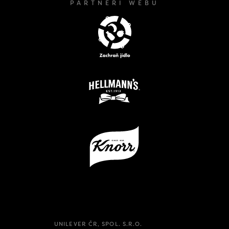
PARTNEŘI WEBU
UNILEVER ČR, SPOL. S.R.O.