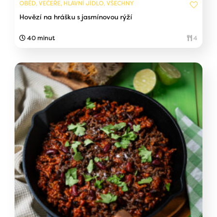
OBĚD, VEČEŘE, HLAVNÍ JÍDLO, VŠECHNY
Hovězí na hrášku s jasmínovou rýží
40 minut
4