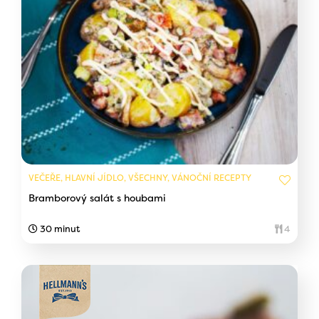
VEČEŘE, HLAVNÍ JÍDLO, VŠECHNY, VÁNOČNÍ RECEPTY
Bramborový salát s houbami
30 minut
4