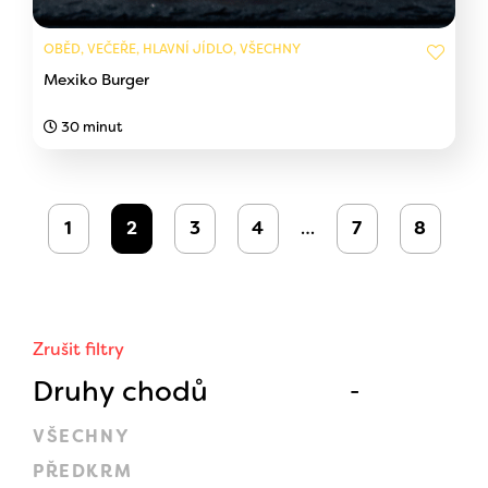
OBĚD, VEČEŘE, HLAVNÍ JÍDLO, VŠECHNY
Mexiko Burger
30 minut
1
2
3
4
…
7
8
Zrušit filtry
Druhy chodů
VŠECHNY
PŘEDKRM