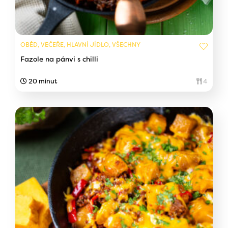
OBĚD, VEČEŘE, HLAVNÍ JÍDLO, VŠECHNY
Fazole na pánvi s chilli
20 minut
4