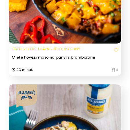
OBĚD, VEČEŘE, HLAVNÍ JÍDLO, VŠECHNY
Mleté hovězí maso na pánvi s bramborami
20 minut
4