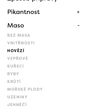
Pikantnost
Maso
BEZ MASA
VNITŘNOSTI
HOVĚZÍ
VEPŘOVÉ
KUŘECÍ
RYBY
KRŮTÍ
MOŘSKÉ PLODY
UZENINY
JEHNĚČÍ