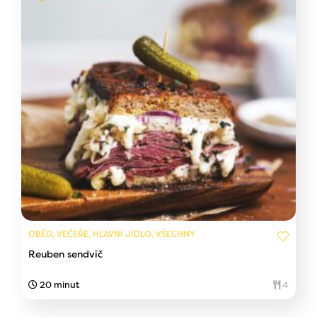
OBĚD, VEČEŘE, HLAVNÍ JÍDLO, VŠECHNY
Reuben sendvič
20 minut
4