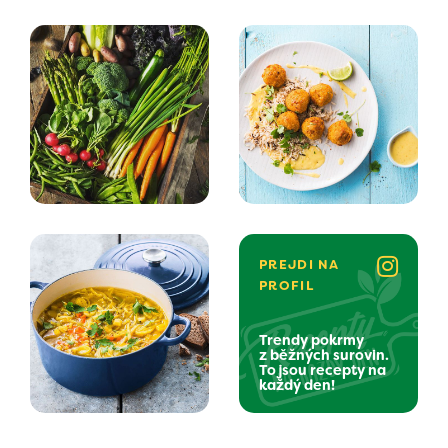
PREJDI NA
PROFIL
Trendy pokrmy
z běžných surovin.
To jsou recepty na
každý den!