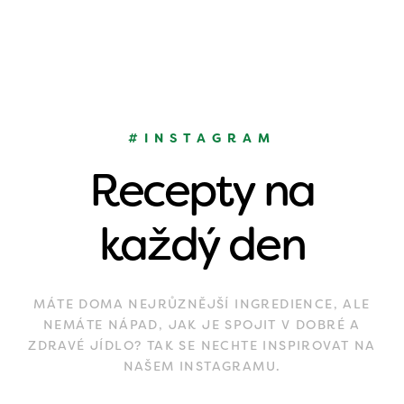
#INSTAGRAM
Recepty na
každý den
MÁTE DOMA NEJRŮZNĚJŠÍ INGREDIENCE, ALE
NEMÁTE NÁPAD, JAK JE SPOJIT V DOBRÉ A
ZDRAVÉ JÍDLO? TAK SE NECHTE INSPIROVAT NA
NAŠEM INSTAGRAMU.