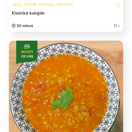
OBĚD, VEČEŘE, POLÉVKA, VŠECHNY
Klasická kulajda
30 minut
4