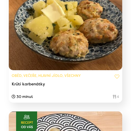
OBĚD, VEČEŘE, HLAVNÍ JÍDLO, VŠECHNY
Krůtí karbenátky
30 minut
4