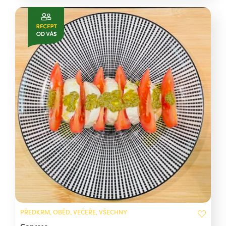
PŘEDKRM, OBĚD, VEČEŘE, VŠECHNY