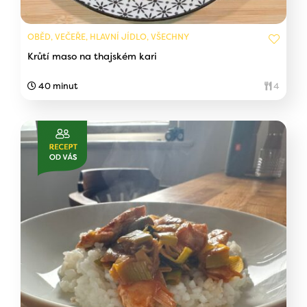
OBĚD, VEČEŘE, HLAVNÍ JÍDLO, VŠECHNY
Krůtí maso na thajském kari
40 minut
4