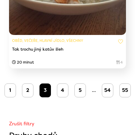
OBĚD, VEČEŘE, HLAVNÍ JÍDLO, VŠECHNY
Tak trochu jiný katův šleh
20 minut
4
1
2
3
4
5
…
54
55
Zrušit filtry