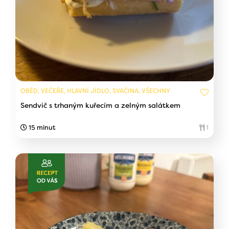
OBĚD, VEČEŘE, HLAVNÍ JÍDLO, SVAČINA, VŠECHNY
Sendvič s trhaným kuřecím a zelným salátkem
15 minut
1