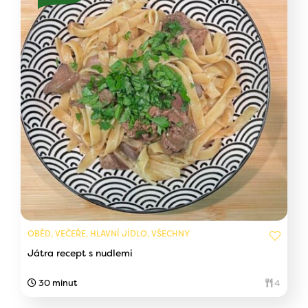
OBĚD, VEČEŘE, HLAVNÍ JÍDLO, VŠECHNY
Játra recept s nudlemi
30 minut
4