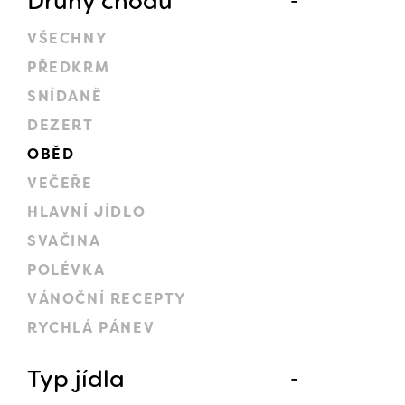
Druhy chodů
VŠECHNY
PŘEDKRM
SNÍDANĚ
DEZERT
OBĚD
VEČEŘE
HLAVNÍ JÍDLO
SVAČINA
POLÉVKA
VÁNOČNÍ RECEPTY
RYCHLÁ PÁNEV
Typ jídla