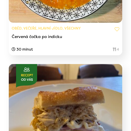
OBĚD, VEČEŘE, HLAVNÍ JÍDLO, VŠECHNY
Červená čočka po indicku
30 minut
4