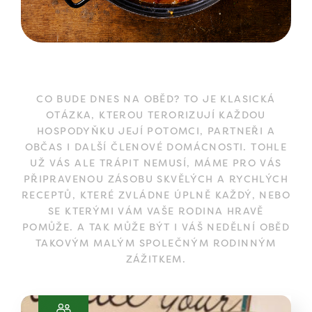
CO BUDE DNES NA OBĚD? TO JE KLASICKÁ
OTÁZKA, KTEROU TERORIZUJÍ KAŽDOU
HOSPODYŇKU JEJÍ POTOMCI, PARTNEŘI A
OBČAS I DALŠÍ ČLENOVÉ DOMÁCNOSTI. TOHLE
UŽ VÁS ALE TRÁPIT NEMUSÍ, MÁME PRO VÁS
PŘIPRAVENOU ZÁSOBU SKVĚLÝCH A RYCHLÝCH
RECEPTŮ, KTERÉ ZVLÁDNE ÚPLNĚ KAŽDÝ, NEBO
SE KTERÝMI VÁM VAŠE RODINA HRAVĚ
POMŮŽE. A TAK MŮŽE BÝT I VÁŠ NEDĚLNÍ OBĚD
TAKOVÝM MALÝM SPOLEČNÝM RODINNÝM
ZÁŽITKEM.