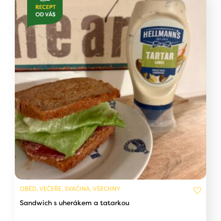
OBĚD, VEČEŘE, SVAČINA, VŠECHNY
Sandwich s uherákem a tatarkou