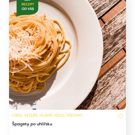
OBĚD, VEČEŘE, HLAVNÍ JÍDLO, VŠECHNY
Špagety po uhlířsku