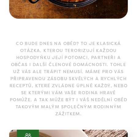
CO BUDE DNES NA OBĚD? TO JE KLASICKÁ
OTÁZKA, KTEROU TERORIZUJÍ KAŽDOU
HOSPODYŇKU JEJÍ POTOMCI, PARTNEŘI A
OBČAS I DALŠÍ ČLENOVÉ DOMÁCNOSTI. TOHLE
UŽ VÁS ALE TRÁPIT NEMUSÍ, MÁME PRO VÁS
PŘIPRAVENOU ZÁSOBU SKVĚLÝCH A RYCHLÝCH
RECEPTŮ, KTERÉ ZVLÁDNE ÚPLNĚ KAŽDÝ, NEBO
SE KTERÝMI VÁM VAŠE RODINA HRAVĚ
POMŮŽE. A TAK MŮŽE BÝT I VÁŠ NEDĚLNÍ OBĚD
TAKOVÝM MALÝM SPOLEČNÝM RODINNÝM
ZÁŽITKEM.