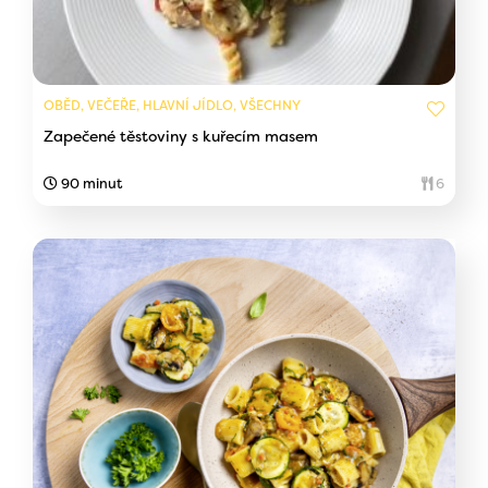
OBĚD, VEČEŘE, HLAVNÍ JÍDLO, VŠECHNY
Zapečené těstoviny s kuřecím masem
90 minut
6