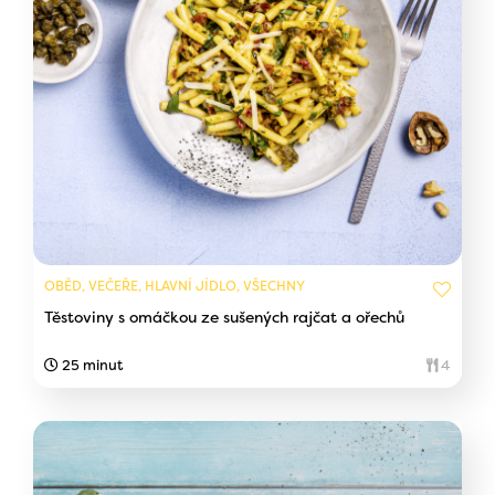
OBĚD, VEČEŘE, HLAVNÍ JÍDLO, VŠECHNY
Těstoviny s omáčkou ze sušených rajčat a ořechů
25 minut
4