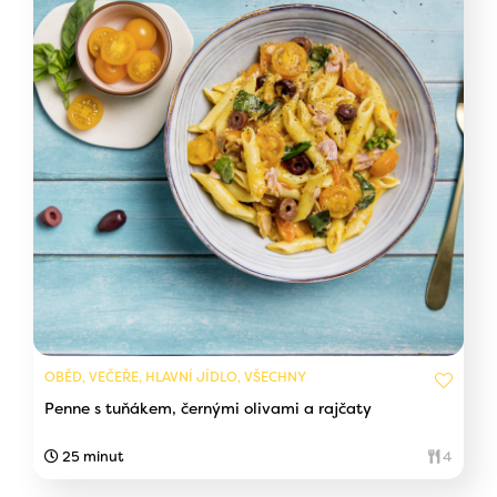
OBĚD, VEČEŘE, HLAVNÍ JÍDLO, VŠECHNY
Penne s tuňákem, černými olivami a rajčaty
25 minut
4