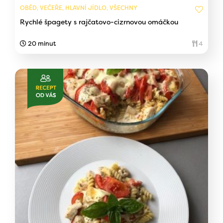
OBĚD, VEČEŘE, HLAVNÍ JÍDLO, VŠECHNY
Rychlé špagety s rajčatovo-cizrnovou omáčkou
20 minut
4