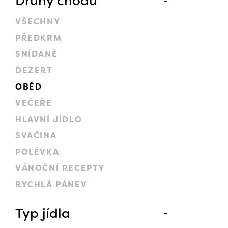
Druhy chodů
VŠECHNY
PŘEDKRM
SNÍDANĚ
DEZERT
OBĚD
VEČEŘE
HLAVNÍ JÍDLO
SVAČINA
POLÉVKA
VÁNOČNÍ RECEPTY
RYCHLÁ PÁNEV
Typ jídla