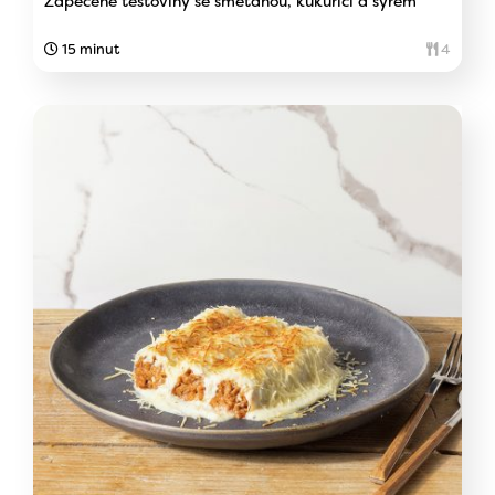
Zapečené těstoviny se smetanou, kukuřicí a sýrem
15 minut
4