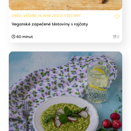
OBĚD, VEČEŘE, HLAVNÍ JÍDLO, VŠECHNY
Veganské zapečené těstoviny s rajčaty
60 minut
8