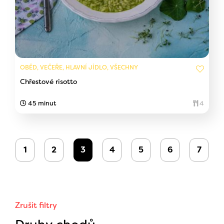
OBĚD, VEČEŘE, HLAVNÍ JÍDLO, VŠECHNY
Chřestové risotto
45 minut
4
1
2
3
4
5
6
7
Zrušit filtry