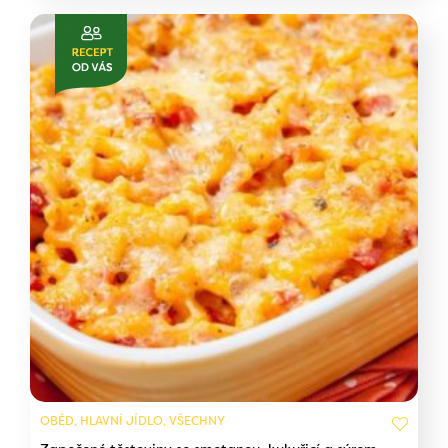
OBĚD, HLAVNÍ JÍDLO, VŠECHNY