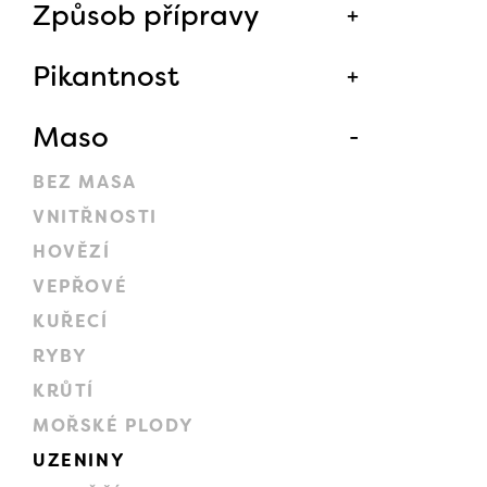
Způsob přípravy
Pikantnost
Maso
BEZ MASA
VNITŘNOSTI
HOVĚZÍ
VEPŘOVÉ
KUŘECÍ
RYBY
KRŮTÍ
MOŘSKÉ PLODY
UZENINY