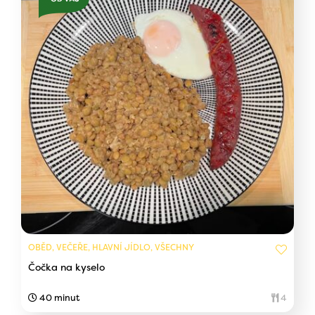
OBĚD, VEČEŘE, HLAVNÍ JÍDLO, VŠECHNY
Čočka na kyselo
40 minut
4