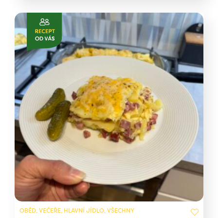
OBĚD, VEČEŘE, HLAVNÍ JÍDLO, VŠECHNY