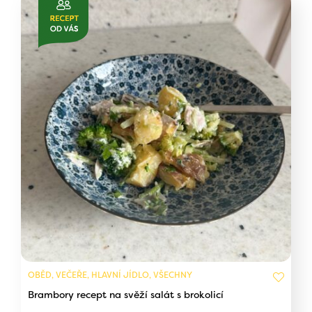
OBĚD, VEČEŘE, HLAVNÍ JÍDLO, VŠECHNY
Brambory recept na svěží salát s brokolicí