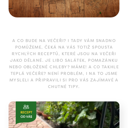
A CO BUDE NA VEČEŘI? I TADY VÁM SNADNO
POMŮŽEME, ČEKÁ NA VÁS TOTIŽ SPOUSTA
RYCHLÝCH RECEPTŮ, KTERÉ JSOU NA VEČEŘI
JAKO DĚLANÉ. JE LIBO SALÁTEK, POMAZÁNKU
NEBO OBLOŽENÉ CHLEBY? MÁME! A CO TAKHLE
TEPLÁ VEČEŘE? NENÍ PROBLÉM, I NA TO JSME
MYSLELI A PŘIPRAVILI SI PRO VÁS ZAJÍMAVÉ A
CHUTNÉ TIPY.