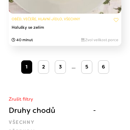
OBĚD, VEČEŘE, HLAVNÍ JÍDLO, VŠECHNY
Halušky se zelím
40 minut
Zvol velikost porce
1
2
3
…
5
6
Zrušit filtry
Druhy chodů
VŠECHNY