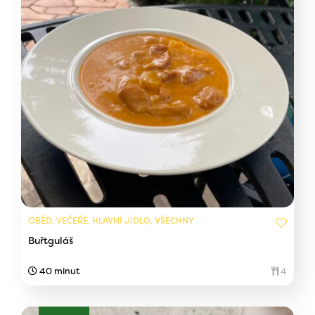
OBĚD, VEČEŘE, HLAVNÍ JÍDLO, VŠECHNY
Buřtguláš
40 minut
4