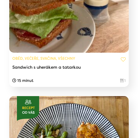
OBĚD, VEČEŘE, SVAČINA, VŠECHNY
Sandwich s uherákem a tatarkou
15 minut
1