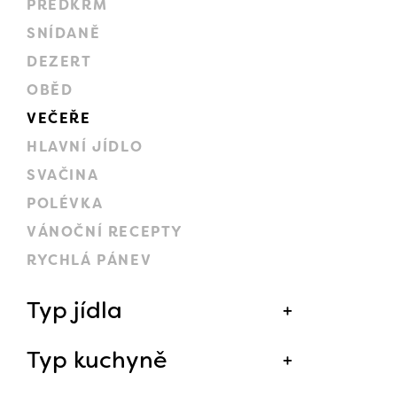
PŘEDKRM
SNÍDANĚ
DEZERT
OBĚD
VEČEŘE
HLAVNÍ JÍDLO
SVAČINA
POLÉVKA
VÁNOČNÍ RECEPTY
RYCHLÁ PÁNEV
Typ jídla
Typ kuchyně