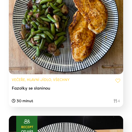
VEČEŘE, HLAVNÍ JÍDLO, VŠECHNY
Fazolky se slaninou
30 minut
4