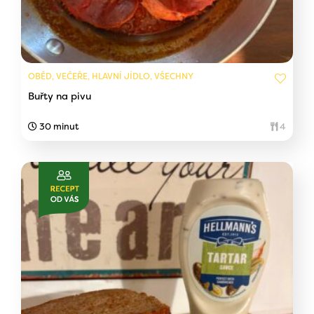
OBĚD, VEČEŘE, HLAVNÍ JÍDLO, VŠECHNY
Buřty na pivu
30 minut
4