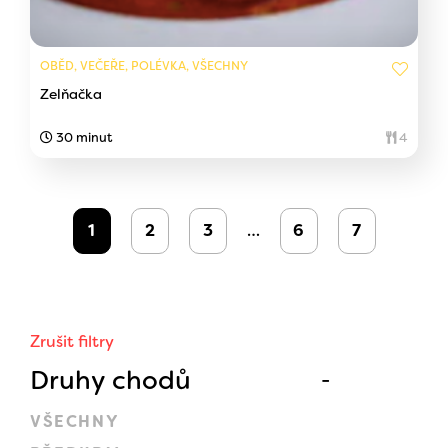
OBĚD, VEČEŘE, POLÉVKA, VŠECHNY
Zelňačka
30 minut
4
1
2
3
…
6
7
Zrušit filtry
Druhy chodů
VŠECHNY