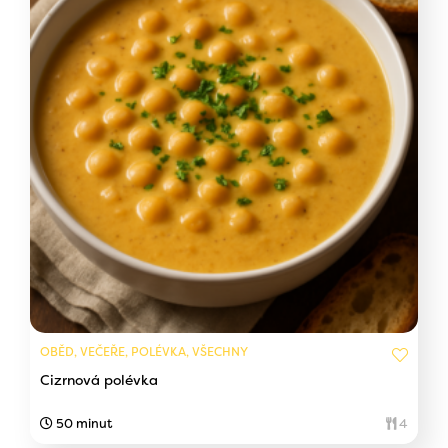
OBĚD, VEČEŘE, POLÉVKA, VŠECHNY
Cizrnová polévka
50 minut
4