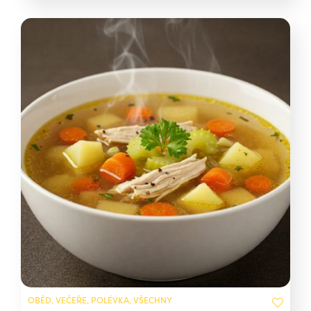
OBĚD, VEČEŘE, POLÉVKA, VŠECHNY