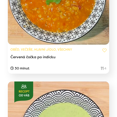
OBĚD, VEČEŘE, HLAVNÍ JÍDLO, VŠECHNY
Červená čočka po indicku
30 minut
4