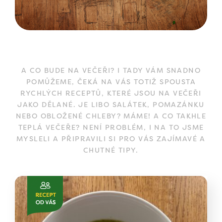
A CO BUDE NA VEČEŘI? I TADY VÁM SNADNO
POMŮŽEME, ČEKÁ NA VÁS TOTIŽ SPOUSTA
RYCHLÝCH RECEPTŮ, KTERÉ JSOU NA VEČEŘI
JAKO DĚLANÉ. JE LIBO SALÁTEK, POMAZÁNKU
NEBO OBLOŽENÉ CHLEBY? MÁME! A CO TAKHLE
TEPLÁ VEČEŘE? NENÍ PROBLÉM, I NA TO JSME
MYSLELI A PŘIPRAVILI SI PRO VÁS ZAJÍMAVÉ A
CHUTNÉ TIPY.