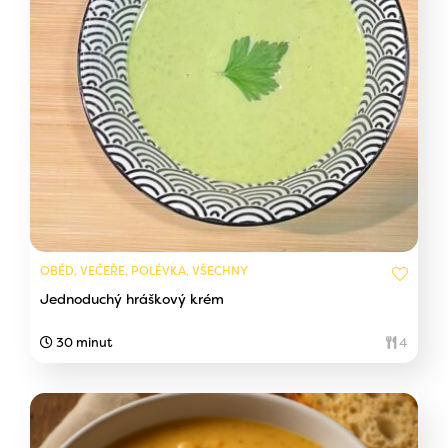
OBĚD, VEČEŘE, POLÉVKA, VŠECHNY
Jednoduchý hráškový krém
30 minut
4