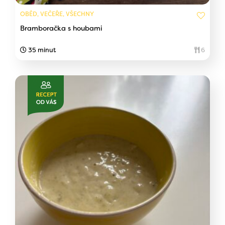
OBĚD, VEČEŘE, VŠECHNY
Bramboračka s houbami
35 minut
6