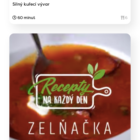
Silný kuřecí vývar
60 minut
6