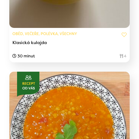
OBĚD, VEČEŘE, POLÉVKA, VŠECHNY
Klasická kulajda
30 minut
4