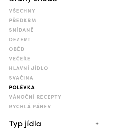
VŠECHNY
PŘEDKRM
SNÍDANĚ
DEZERT
OBĚD
VEČEŘE
HLAVNÍ JÍDLO
SVAČINA
POLÉVKA
VÁNOČNÍ RECEPTY
RYCHLÁ PÁNEV
Typ jídla