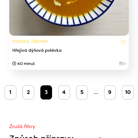
POLÉVKA, VŠECHNY
Hřejivá dýňová polévka
40 minut
6
1
2
3
4
5
…
9
10
Zrušit filtry