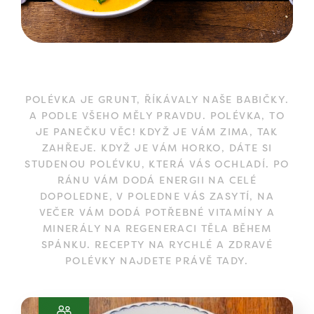
POLÉVKA JE GRUNT, ŘÍKÁVALY NAŠE BABIČKY.
A PODLE VŠEHO MĚLY PRAVDU. POLÉVKA, TO
JE PANEČKU VĚC! KDYŽ JE VÁM ZIMA, TAK
ZAHŘEJE. KDYŽ JE VÁM HORKO, DÁTE SI
STUDENOU POLÉVKU, KTERÁ VÁS OCHLADÍ. PO
RÁNU VÁM DODÁ ENERGII NA CELÉ
DOPOLEDNE, V POLEDNE VÁS ZASYTÍ, NA
VEČER VÁM DODÁ POTŘEBNÉ VITAMÍNY A
MINERÁLY NA REGENERACI TĚLA BĚHEM
SPÁNKU. RECEPTY NA RYCHLÉ A ZDRAVÉ
POLÉVKY NAJDETE PRÁVĚ TADY.