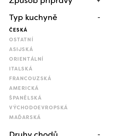
Způsob přípravy
Typ kuchyně
ČESKÁ
OSTATNÍ
ASIJSKÁ
ORIENTÁLNÍ
ITALSKÁ
FRANCOUZSKÁ
AMERICKÁ
ŠPANĚLSKÁ
VÝCHODOEVROPSKÁ
MAĎARSKÁ
Druhy chodů