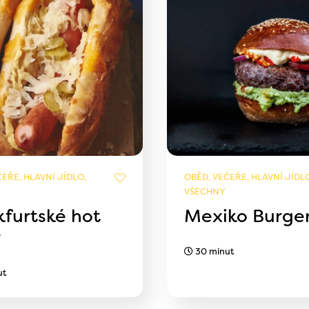
EŘE, HLAVNÍ JÍDLO,
OBĚD, VEČEŘE, HLAVNÍ JÍDLO
VŠECHNY
kfurtské hot
Mexiko Burge
y
30 minut
ut