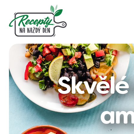
Skvělé
am