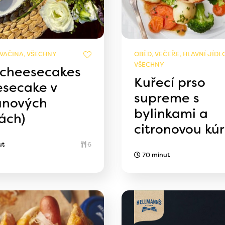
SVAČINA, VŠECHNY
OBĚD, VEČEŘE, HLAVNÍ JÍDLO
VŠECHNY
 cheesecakes
Kuřecí prso
esecake v
supreme s
inových
bylinkami a
ách)
citronovou kú
ut
6
70 minut