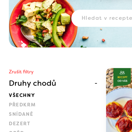
Zrušit filtry
Druhy chodů
VŠECHNY
PŘEDKRM
SNÍDANĚ
DEZERT