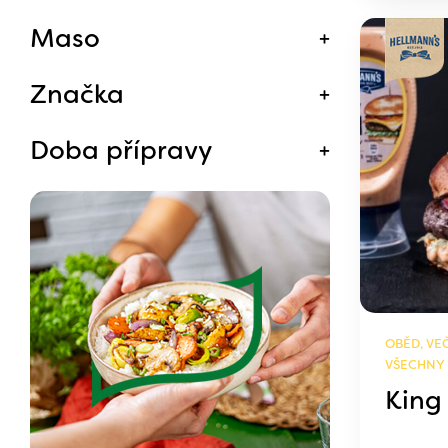
Maso
Značka
Doba přípravy
OBĚD, VEČ
VŠECHNY
King