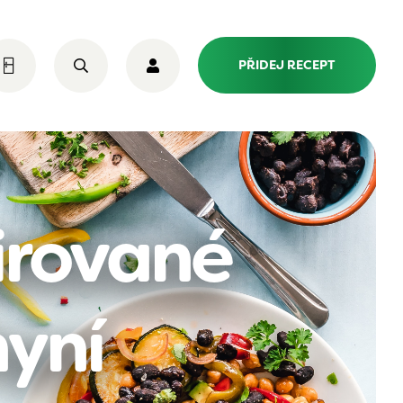
PŘIDEJ RECEPT
irované
yní