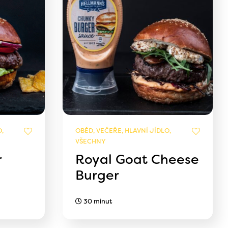
,
OBĚD, VEČEŘE, HLAVNÍ JÍDLO,
VŠECHNY
r
Royal Goat Cheese
Burger
30 minut