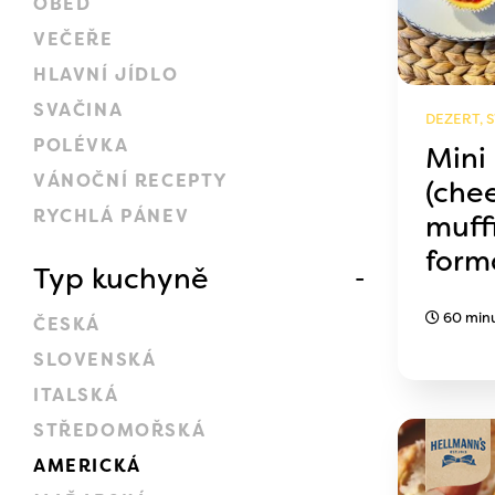
OBĚD
VEČEŘE
HLAVNÍ JÍDLO
SVAČINA
DEZERT, 
POLÉVKA
Mini
VÁNOČNÍ RECEPTY
(che
RYCHLÁ PÁNEV
muff
form
Typ kuchyně
60 min
ČESKÁ
SLOVENSKÁ
ITALSKÁ
STŘEDOMOŘSKÁ
AMERICKÁ