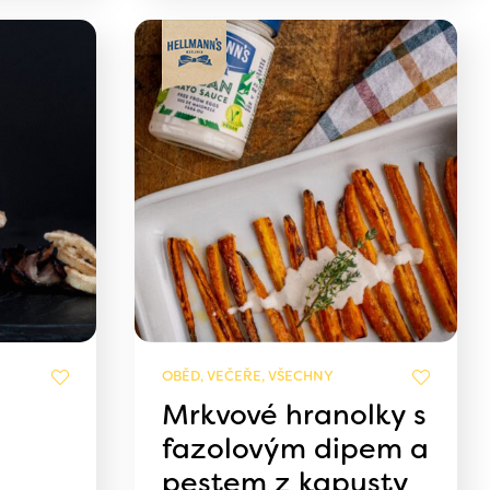
OBĚD, VEČEŘE, VŠECHNY
Mrkvové hranolky s
fazolovým dipem a
pestem z kapusty