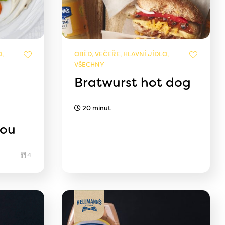
,
OBĚD, VEČEŘE, HLAVNÍ JÍDLO,
VŠECHNY
Bratwurst hot dog
20 minut
rou
4