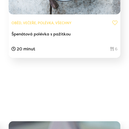
OBĚD, VEČEŘE, POLÉVKA, VŠECHNY
Špenátová polévka s pažitkou
20 minut
6