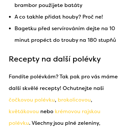
brambor použijete batáty
A co takhle přidat houby? Proč ne!
Bagetku před servírováním dejte na 10
minut propéct do trouby na 180 stupňů
Recepty na další polévky
Fandíte polévkám? Tak pak pro vás máme
další skvělé recepty! Ochutnejte naši
čočkovou polévku
,
brokolicovou
,
květákovou
nebo
krémovou rajskou
polévku
. Všechny jsou plné zeleniny,