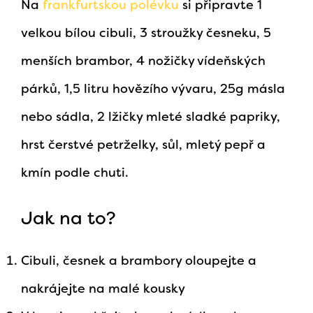
Na
frankfurtskou polévku
si připravte 1
velkou bílou cibuli, 3 stroužky česneku, 5
menších brambor, 4 nožičky vídeňských
párků, 1,5 litru hovězího vývaru, 25g másla
nebo sádla, 2 lžičky mleté sladké papriky,
hrst čerstvé petrželky, sůl, mletý pepř a
kmín podle chuti.
Jak na to?
Cibuli, česnek a brambory oloupejte a
nakrájejte na malé kousky