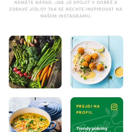
NEMÁTE NÁPAD, JAK JE SPOJIT V DOBRÉ A
ZDRAVÉ JÍDLO? TAK SE NECHTE INSPIROVAT NA
NAŠEM INSTAGRAMU.
PREJDI NA
PROFIL
Trendy pokrmy