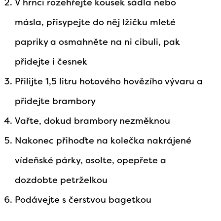
V hrnci rozehřejte kousek sádla nebo
másla, přisypejte do něj lžičku mleté
papriky a osmahněte na ni cibuli, pak
přidejte i česnek
Přilijte 1,5 litru hotového hovězího vývaru a
přidejte brambory
Vařte, dokud brambory nezměknou
Nakonec přihoďte na kolečka nakrájené
vídeňské párky, osolte, opepřete a
dozdobte petrželkou
Podávejte s čerstvou bagetkou