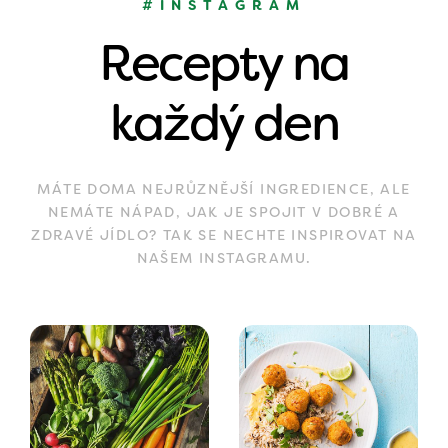
#INSTAGRAM
Recepty na
každý den
MÁTE DOMA NEJRŮZNĚJŠÍ INGREDIENCE, ALE
NEMÁTE NÁPAD, JAK JE SPOJIT V DOBRÉ A
ZDRAVÉ JÍDLO? TAK SE NECHTE INSPIROVAT NA
NAŠEM INSTAGRAMU.