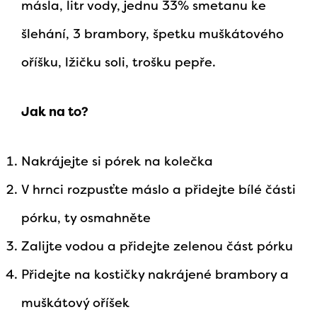
másla, litr vody, jednu 33% smetanu ke
šlehání, 3 brambory, špetku muškátového
oříšku, lžičku soli, trošku pepře.
Jak na to?
Nakrájejte si pórek na kolečka
V hrnci rozpusťte máslo a přidejte bílé části
pórku, ty osmahněte
Zalijte vodou a přidejte zelenou část pórku
Přidejte na kostičky nakrájené brambory a
muškátový oříšek