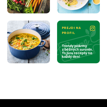
PREJDI NA
PROFIL
Trendy pokrmy
z běžných surovin.
To jsou recepty na
každý den!