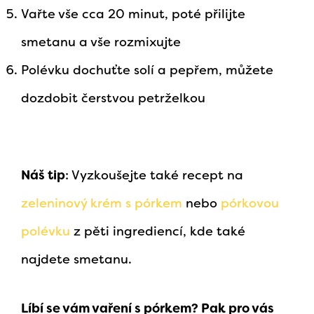
Vařte vše cca 20 minut, poté přilijte
smetanu a vše rozmixujte
Polévku dochuťte solí a pepřem, můžete
dozdobit čerstvou petrželkou
Náš tip
: Vyzkoušejte také recept na
zeleninový krém s pórkem
nebo
pórkovou
polévku
z pěti ingrediencí, kde také
najdete smetanu.
Líbí se vám vaření s pórkem? Pak pro vás