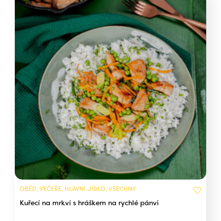
OBĚD, VEČEŘE, HLAVNÍ JÍDLO, VŠECHNY
Kuřecí na mrkví s hráškem na rychlé pánvi