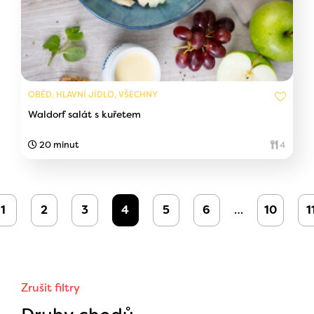
OBĚD, HLAVNÍ JÍDLO, VŠECHNY
Waldorf salát s kuřetem
20 minut
4
1
2
3
4
5
6
…
10
1
Zrušit filtry