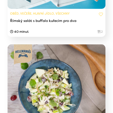
OBĚD, VEČEŘE, HLAVNÍ JÍDLO, VŠECHNY
Římský salát s buffalo kuřecím pro dva
40 minut
2