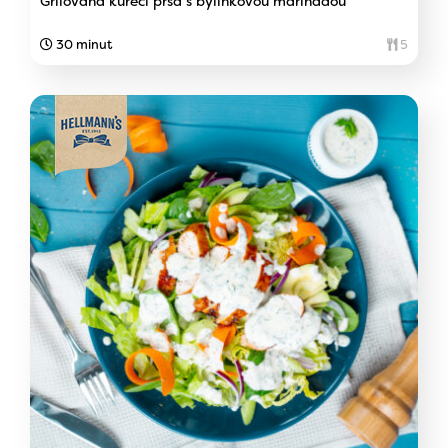
Grilovaná kuřecí prsa s bylinkovou marinádou
30 minut
5