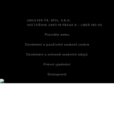
UNILEVER ČR, SPOL. S.R.O.
VOCTÁŘOVA 2497/18 PRAHA 8 – LIBEŇ 180 00
Pravidla webu
Oznámení o používání souborů cookie
Oznámení o ochraně osobních údajů
Právní ujednání
Dostupnost