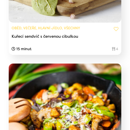
OBĚD, VEČEŘE, HLAVNÍ JÍDLO, VŠECHNY
Kuřecí sendvič s červenou cibulkou
15 minut
4