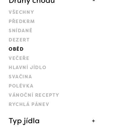
Druhy chodů
VŠECHNY
PŘEDKRM
SNÍDANĚ
DEZERT
OBĚD
VEČEŘE
HLAVNÍ JÍDLO
SVAČINA
POLÉVKA
VÁNOČNÍ RECEPTY
RYCHLÁ PÁNEV
Typ jídla