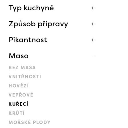
Typ kuchyně
Způsob přípravy
Pikantnost
Maso
BEZ MASA
VNITŘNOSTI
HOVĚZÍ
VEPŘOVÉ
KUŘECÍ
KRŮTÍ
MOŘSKÉ PLODY