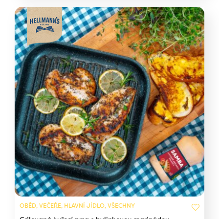
OBĚD, VEČEŘE, HLAVNÍ JÍDLO, VŠECHNY