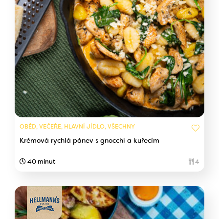
OBĚD, VEČEŘE, HLAVNÍ JÍDLO, VŠECHNY
Krémová rychlá pánev s gnocchi a kuřecím
40 minut
4