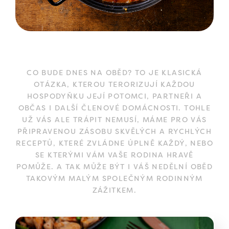
CO BUDE DNES NA OBĚD? TO JE KLASICKÁ
OTÁZKA, KTEROU TERORIZUJÍ KAŽDOU
HOSPODYŇKU JEJÍ POTOMCI, PARTNEŘI A
OBČAS I DALŠÍ ČLENOVÉ DOMÁCNOSTI. TOHLE
UŽ VÁS ALE TRÁPIT NEMUSÍ, MÁME PRO VÁS
PŘIPRAVENOU ZÁSOBU SKVĚLÝCH A RYCHLÝCH
RECEPTŮ, KTERÉ ZVLÁDNE ÚPLNĚ KAŽDÝ, NEBO
SE KTERÝMI VÁM VAŠE RODINA HRAVĚ
POMŮŽE. A TAK MŮŽE BÝT I VÁŠ NEDĚLNÍ OBĚD
TAKOVÝM MALÝM SPOLEČNÝM RODINNÝM
ZÁŽITKEM.