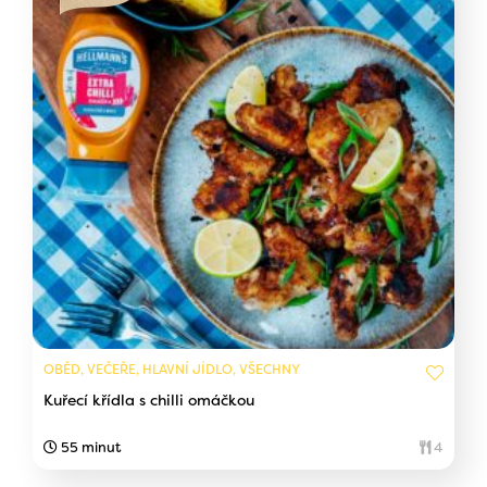
OBĚD, VEČEŘE, HLAVNÍ JÍDLO, VŠECHNY
Kuřecí křídla s chilli omáčkou
55 minut
4