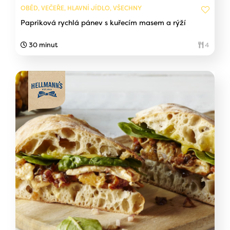
OBĚD, VEČEŘE, HLAVNÍ JÍDLO, VŠECHNY
Papriková rychlá pánev s kuřecím masem a rýží
30 minut
4