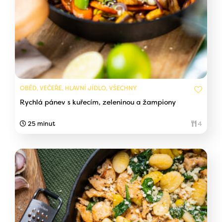
OBĚD, VEČEŘE, HLAVNÍ JÍDLO, VŠECHNY
Rychlá pánev s kuřecím, zeleninou a žampiony
25 minut
4