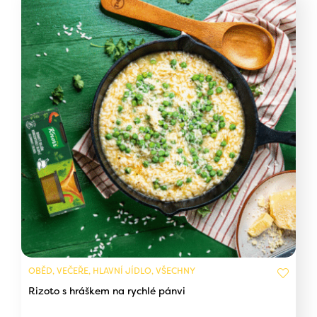
OBĚD, VEČEŘE, HLAVNÍ JÍDLO, VŠECHNY
Rizoto s hráškem na rychlé pánvi