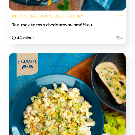
OBĚD, VEČEŘE, HLAVNÍ JÍDLO, VŠECHNY
Tex-mex tacos s cheddarovou omáčkou
40 minut
4