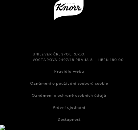
UNILEVER ČR, SPOL. S.R.O.
VOCTÁŘOVA 2497/18 PRAHA 8 – LIBEŇ 180 00
Pravidla webu
Oznámení o používání souborů cookie
Oznámení o ochraně osobních údajů
Právní ujednání
Dostupnost