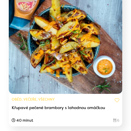
OBĚD, VEČEŘE, VŠECHNY
Křupavé pečené brambory s lahodnou omáčkou
40 minut
6