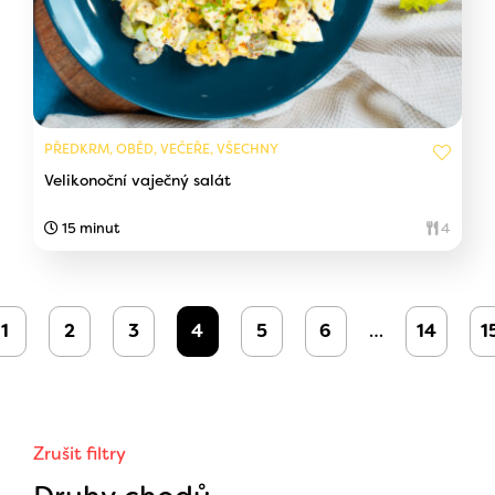
PŘEDKRM, OBĚD, VEČEŘE, VŠECHNY
Velikonoční vaječný salát
15 minut
4
1
2
3
4
5
6
…
14
1
Zrušit filtry