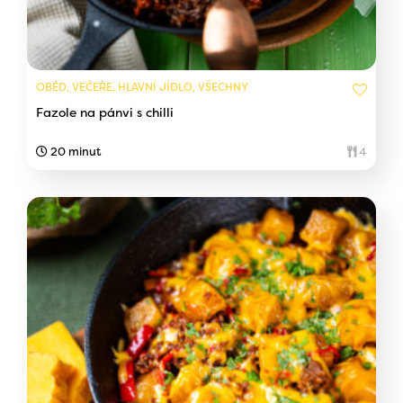
OBĚD, VEČEŘE, HLAVNÍ JÍDLO, VŠECHNY
Fazole na pánvi s chilli
20 minut
4