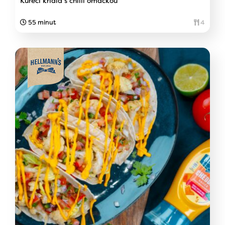
Kuřecí křídla s chilli omáčkou
55 minut
4