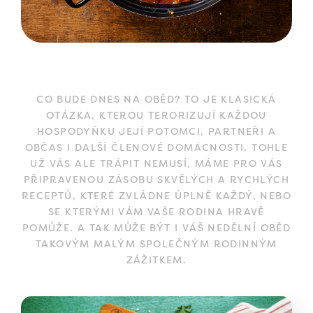
CO BUDE DNES NA OBĚD? TO JE KLASICKÁ
OTÁZKA, KTEROU TERORIZUJÍ KAŽDOU
HOSPODYŇKU JEJÍ POTOMCI, PARTNEŘI A
OBČAS I DALŠÍ ČLENOVÉ DOMÁCNOSTI. TOHLE
UŽ VÁS ALE TRÁPIT NEMUSÍ, MÁME PRO VÁS
PŘIPRAVENOU ZÁSOBU SKVĚLÝCH A RYCHLÝCH
RECEPTŮ, KTERÉ ZVLÁDNE ÚPLNĚ KAŽDÝ, NEBO
SE KTERÝMI VÁM VAŠE RODINA HRAVĚ
POMŮŽE. A TAK MŮŽE BÝT I VÁŠ NEDĚLNÍ OBĚD
TAKOVÝM MALÝM SPOLEČNÝM RODINNÝM
ZÁŽITKEM.