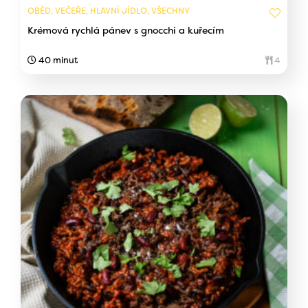
OBĚD, VEČEŘE, HLAVNÍ JÍDLO, VŠECHNY
Krémová rychlá pánev s gnocchi a kuřecím
40 minut
4