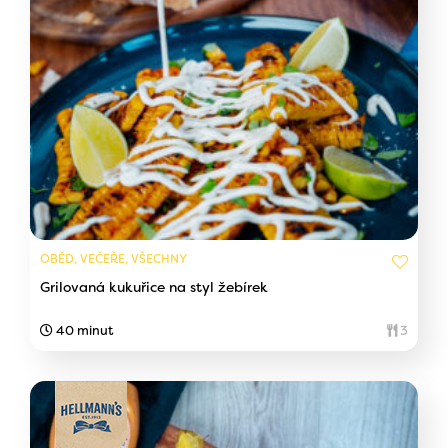
OBĚD, VEČEŘE, VŠECHNY
Grilovaná kukuřice na styl žebírek
40 minut
3