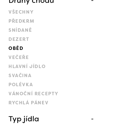
Druhy chodů
VŠECHNY
PŘEDKRM
SNÍDANĚ
DEZERT
OBĚD
VEČEŘE
HLAVNÍ JÍDLO
SVAČINA
POLÉVKA
VÁNOČNÍ RECEPTY
RYCHLÁ PÁNEV
Typ jídla