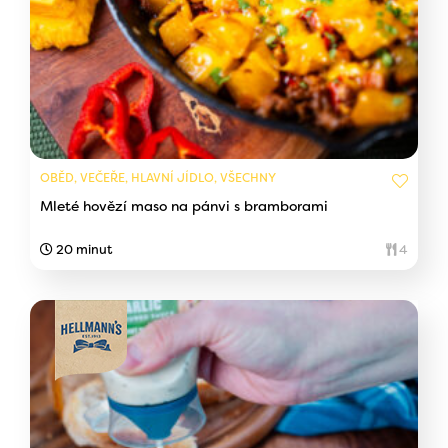
OBĚD, VEČEŘE, HLAVNÍ JÍDLO, VŠECHNY
Mleté hovězí maso na pánvi s bramborami
20 minut
4