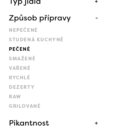
Typ jídla
Způsob přípravy
NEPEČENÉ
STUDENÁ KUCHYNĚ
PEČENÉ
SMAŽENÉ
VAŘENÉ
RYCHLÉ
DEZERTY
RAW
GRILOVANÉ
Pikantnost