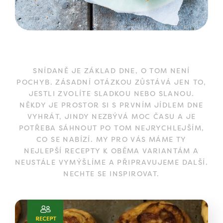
SNÍDANĚ JE ZÁKLAD DNE, O TOM NENÍ
POCHYB. ZÁSADNÍ OTÁZKOU ZŮSTÁVÁ JEN TO,
JESTLI ZVOLÍTE SLADKOU NEBO SLANOU.
NĚKDY JE PROSTOR SI S PRVNÍM JÍDLEM DNE
VYHRÁT, JINDY NEZBÝVÁ MOC ČASU A JE
POTŘEBA SÁHNOUT PO TOM NEJRYCHLEJŠÍM,
CO SE NABÍZÍ. MY PRO VÁS MÁME TY
NEJLEPŠÍ RECEPTY K OBĚMA VARIANTÁM A
NEUSTÁLE VYMÝŠLÍME A PŘIPRAVUJEME DALŠÍ.
NECHTE SE INSPIROVAT.