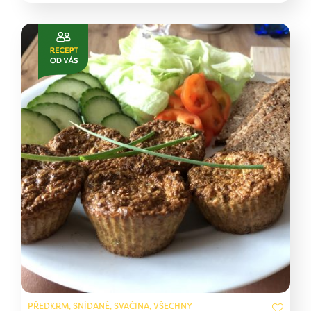
PŘEDKRM, SNÍDANĚ, SVAČINA, VŠECHNY