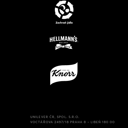
UNILEVER ČR, SPOL. S.R.O.
VOCTÁŘOVA 2497/18 PRAHA 8 – LIBEŇ 180 00