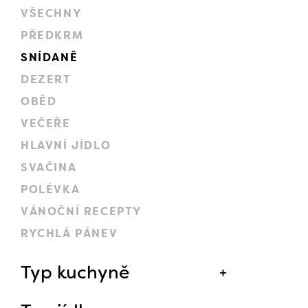
VŠECHNY
PŘEDKRM
SNÍDANĚ
DEZERT
OBĚD
VEČEŘE
HLAVNÍ JÍDLO
SVAČINA
POLÉVKA
VÁNOČNÍ RECEPTY
RYCHLÁ PÁNEV
Typ kuchyně