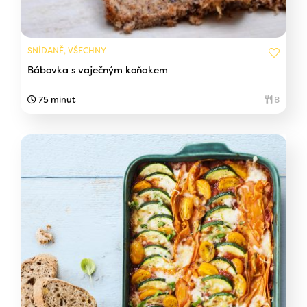
SNÍDANĚ, VŠECHNY
Bábovka s vaječným koňakem
75 minut
8