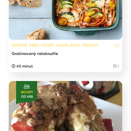
SNÍDANĚ, OBĚD, VEČEŘE, HLAVNÍ JÍDLO, VŠECHNY
Gratinovaný ratatouille
45 minut
3