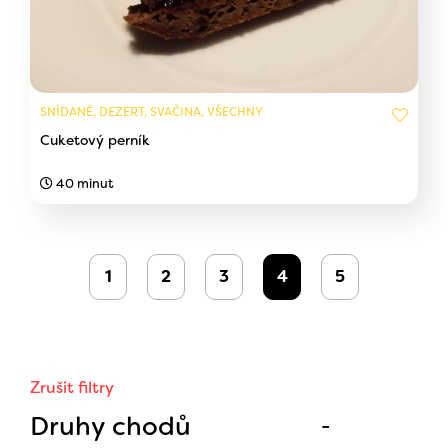
SNÍDANĚ, DEZERT, SVAČINA, VŠECHNY
Cuketový perník
40 minut
1
2
3
4
5
Zrušit filtry
Druhy chodů