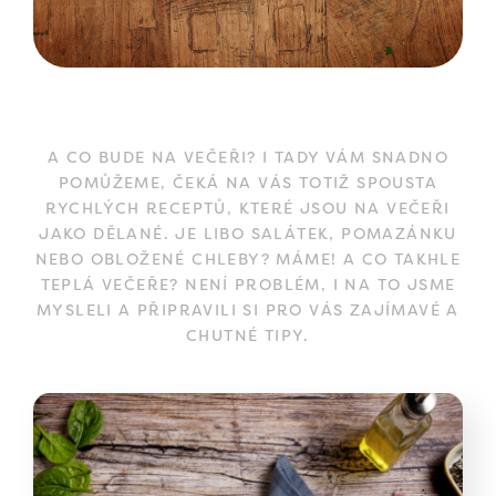
A CO BUDE NA VEČEŘI? I TADY VÁM SNADNO
POMŮŽEME, ČEKÁ NA VÁS TOTIŽ SPOUSTA
RYCHLÝCH RECEPTŮ, KTERÉ JSOU NA VEČEŘI
JAKO DĚLANÉ. JE LIBO SALÁTEK, POMAZÁNKU
NEBO OBLOŽENÉ CHLEBY? MÁME! A CO TAKHLE
TEPLÁ VEČEŘE? NENÍ PROBLÉM, I NA TO JSME
MYSLELI A PŘIPRAVILI SI PRO VÁS ZAJÍMAVÉ A
CHUTNÉ TIPY.