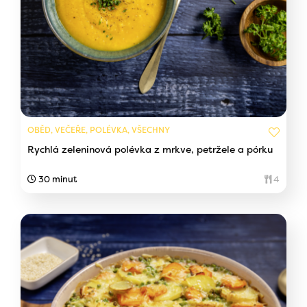
OBĚD, VEČEŘE, POLÉVKA, VŠECHNY
Rychlá zeleninová polévka z mrkve, petržele a pórku
30 minut
4