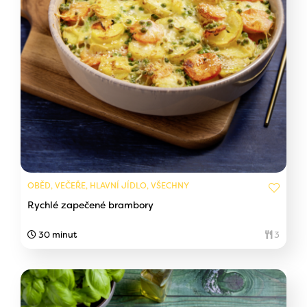
OBĚD, VEČEŘE, HLAVNÍ JÍDLO, VŠECHNY
Rychlé zapečené brambory
30 minut
3