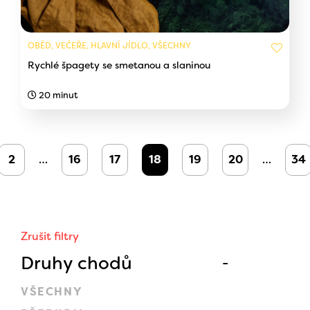
OBĚD, VEČEŘE, HLAVNÍ JÍDLO, VŠECHNY
Rychlé špagety se smetanou a slaninou
20 minut
2
…
16
17
18
19
20
…
34
Zrušit filtry
Druhy chodů
VŠECHNY