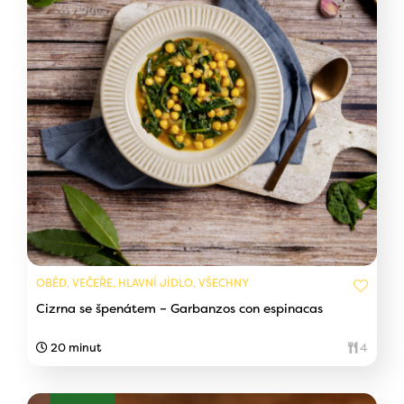
OBĚD, VEČEŘE, HLAVNÍ JÍDLO, VŠECHNY
Cizrna se špenátem – Garbanzos con espinacas
20 minut
4