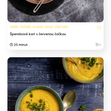
OBĚD, VEČEŘE, HLAVNÍ JÍDLO, VŠECHNY
Špenátové kari s červenou čočkou
25 minut
4