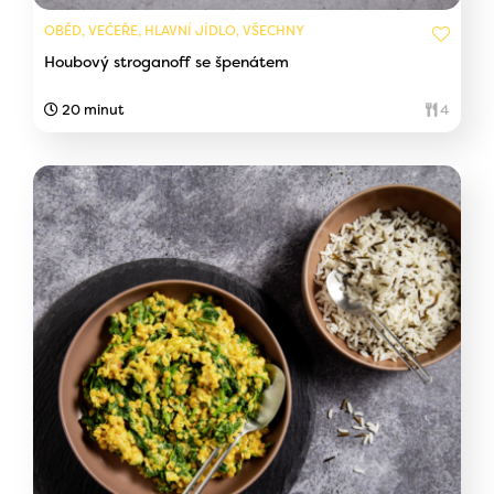
OBĚD, VEČEŘE, HLAVNÍ JÍDLO, VŠECHNY
Houbový stroganoff se špenátem
20 minut
4