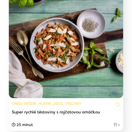
OBĚD, VEČEŘE, HLAVNÍ JÍDLO, VŠECHNY
Super rychlé těstoviny s rajčatovou omáčkou
25 minut
4