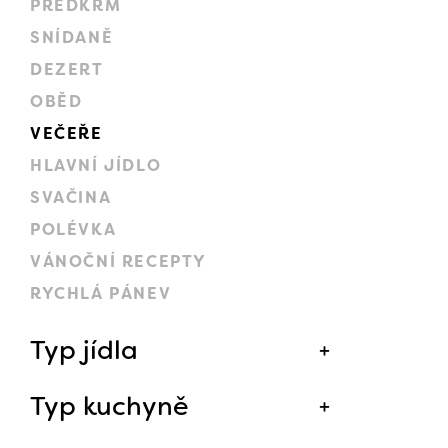
PŘEDKRM
SNÍDANĚ
DEZERT
OBĚD
VEČEŘE
HLAVNÍ JÍDLO
SVAČINA
POLÉVKA
VÁNOČNÍ RECEPTY
RYCHLÁ PÁNEV
Typ jídla
Typ kuchyně