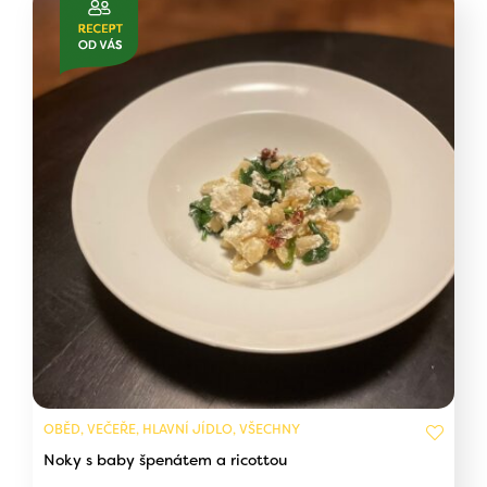
OBĚD, VEČEŘE, HLAVNÍ JÍDLO, VŠECHNY
Noky s baby špenátem a ricottou