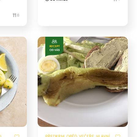
8
,
PŘEDKRM, OBĚD, VEČEŘE, HLAVNÍ