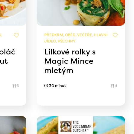
,
PŘEDKRM, OBĚD, VEČEŘE, HLAVNÍ
JÍDLO, VŠECHNY
koláč
Lilkové rolky s
ut
Magic Mince
mletým
6
30 minut
4