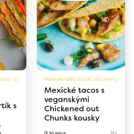
ÍDLO,
PŘEDKRM, OBĚD, VEČEŘE, VŠECHNY
Mexické tacos s
veganskými
tík s
Chickened out
Chunks kousky
t
y
30 minut
4