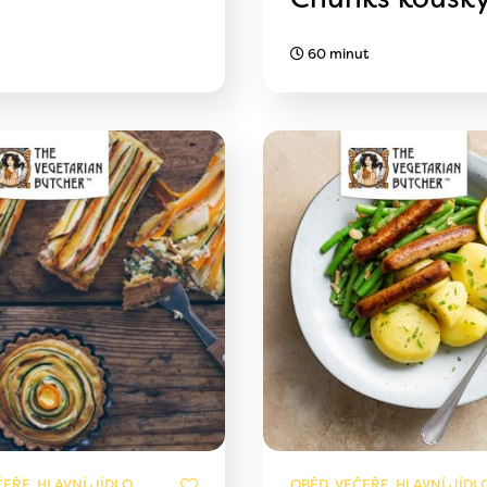
60 minut
EŘE, HLAVNÍ JÍDLO,
OBĚD, VEČEŘE, HLAVNÍ JÍDLO