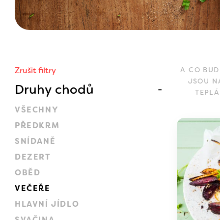
Zrušit filtry
A CO BUD
JSOU N
Druhy chodů
TEPLÁ
VŠECHNY
PŘEDKRM
SNÍDANĚ
DEZERT
OBĚD
VEČEŘE
HLAVNÍ JÍDLO
SVAČINA