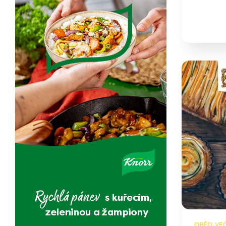
OBĚD, VEČ