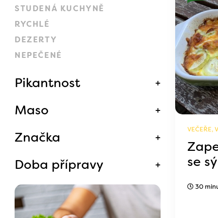
STUDENÁ KUCHYNĚ
RYCHLÉ
DEZERTY
NEPEČENÉ
Pikantnost
Maso
VEČEŘE, 
Značka
Zape
se s
Doba přípravy
30 min