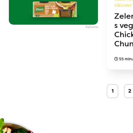
VŠECHNY
Zele
s ve
Chic
Chun
55 min
1
2