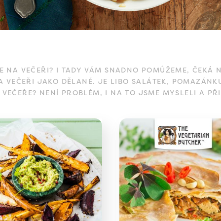
E NA VEČEŘI? I TADY VÁM SNADNO POMŮŽEME, ČEKÁ N
A VEČEŘI JAKO DĚLANÉ. JE LIBO SALÁTEK, POMAZÁNK
 VEČEŘE? NENÍ PROBLÉM, I NA TO JSME MYSLELI A PŘI