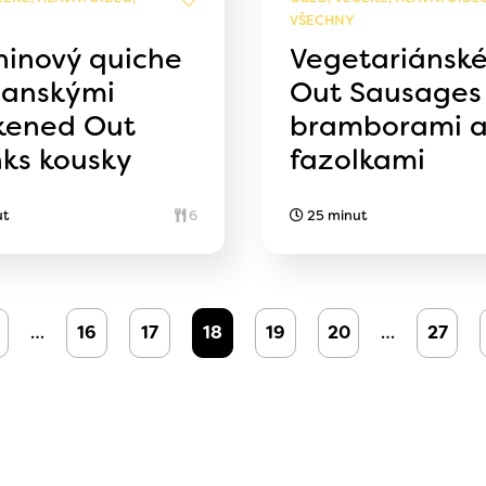
VŠECHNY
ninový quiche
Vegetariánské
ganskými
Out Sausages
kened Out
bramborami 
ks kousky
fazolkami
ut
6
25 minut
…
16
17
18
19
20
…
27