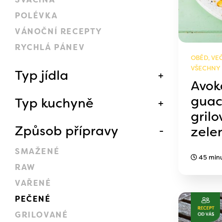
POLÉVKA
VÁNOČNÍ RECEPTY
RYCHLÁ PÁNEV
OBĚD, VEČ
VŠECHNY
Typ jídla
Avok
guac
Typ kuchyně
gril
Způsob přípravy
zele
SMAŽENÉ
45 min
RAW
VAŘENÉ
PEČENÉ
GRILOVANÉ