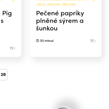
JÍDLO, SVAČINA, VŠECHNY
 Pig
Pečené papriky
 s
plněné sýrem a
a
šunkou
30 minut
2
2
28