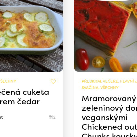
VŠECHNY
PŘEDKRM, VEČEŘE, HLAVNÍ J
SVAČINA, VŠECHNY
čená cuketa
Mramorovaný
ýrem čedar
zeleninový dor
veganskými
ut
2
Chickened ou
Chunks kousk