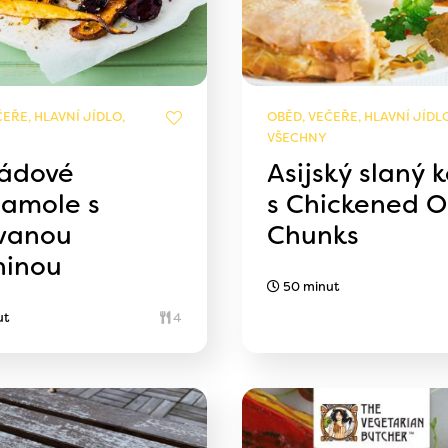
EŘE, HLAVNÍ JÍDLO,
OBĚD, VEČEŘE, HLAVNÍ JÍDLO
VŠECHNY
ádové
Asijský slaný 
amole s
s Chickened O
ovanou
Chunks
ninou
50 minut
ut
4