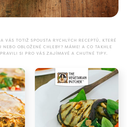
A VÁS TOTIŽ SPOUSTA RYCHLÝCH RECEPTŮ, KTERÉ
U NEBO OBLOŽENÉ CHLEBY? MÁME! A CO TAKHLE
PRAVILI SI PRO VÁS ZAJÍMAVÉ A CHUTNÉ TIPY.