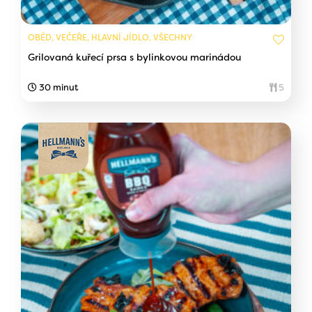
OBĚD, VEČEŘE, HLAVNÍ JÍDLO, VŠECHNY
Grilovaná kuřecí prsa s bylinkovou marinádou
30 minut
5