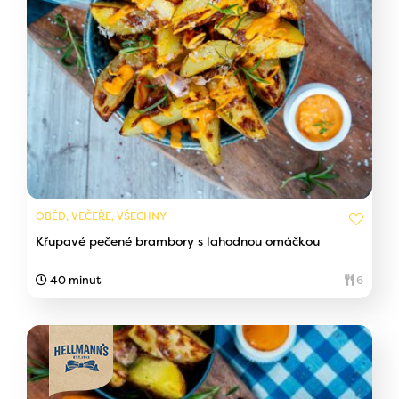
OBĚD, VEČEŘE, VŠECHNY
Křupavé pečené brambory s lahodnou omáčkou
40 minut
6