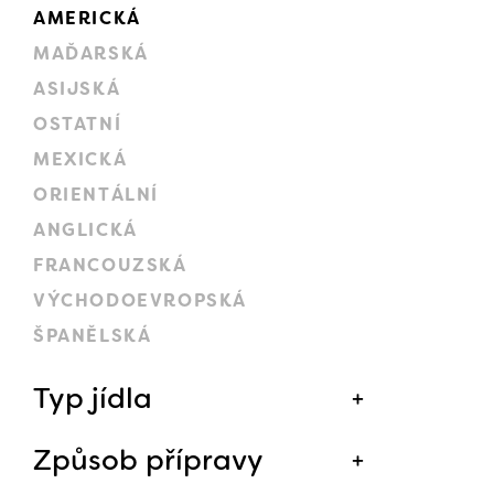
AMERICKÁ
MAĎARSKÁ
ASIJSKÁ
OSTATNÍ
MEXICKÁ
ORIENTÁLNÍ
ANGLICKÁ
FRANCOUZSKÁ
VÝCHODOEVROPSKÁ
ŠPANĚLSKÁ
Typ jídla
Způsob přípravy