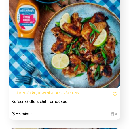
OBĚD, VEČEŘE, HLAVNÍ JÍDLO, VŠECHNY
Kuřecí křídla s chilli omáčkou
55 minut
4