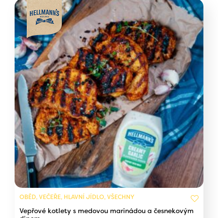
OBĚD, VEČEŘE, HLAVNÍ JÍDLO, VŠECHNY
Vepřové kotlety s medovou marinádou a česnekovým