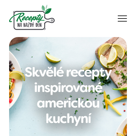
Skvělé recepty
inspirované
americkou
kuchyní