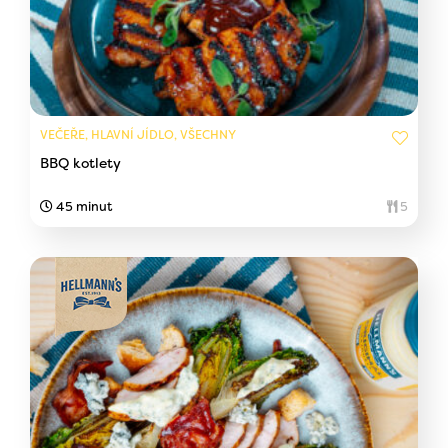
VEČEŘE, HLAVNÍ JÍDLO, VŠECHNY
BBQ kotlety
45 minut
5