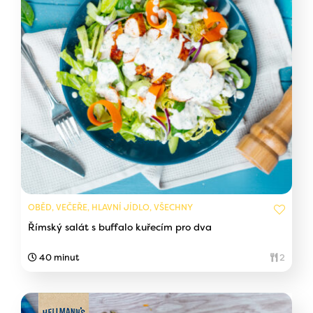
OBĚD, VEČEŘE, HLAVNÍ JÍDLO, VŠECHNY
Římský salát s buffalo kuřecím pro dva
40 minut
2