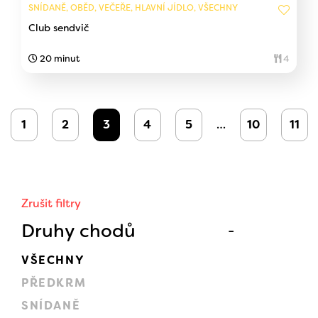
SNÍDANĚ, OBĚD, VEČEŘE, HLAVNÍ JÍDLO, VŠECHNY
Club sendvič
20 minut
4
1
2
3
4
5
…
10
11
Zrušit filtry
Druhy chodů
VŠECHNY
PŘEDKRM
SNÍDANĚ