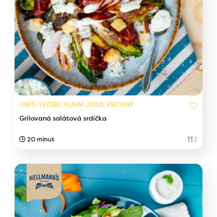
OBĚD, VEČEŘE, HLAVNÍ JÍDLO, VŠECHNY
Grilovaná salátová srdíčka
20 minut
2