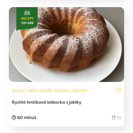
DEZERT, OBĚD, VEČEŘE, SVAČINA, VŠECHNY
Rychlá hrníčková bábovka s jablky
60 minut
10