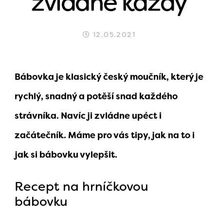
zvládne každý
12.05.2021
Bábovka je klasický český moučník, který je
rychlý, snadný a potěší snad každého
strávníka. Navíc ji zvládne upéct i
začátečník. Máme pro vás tipy, jak na to i
jak si bábovku vylepšit.
Recept na hrníčkovou
bábovku