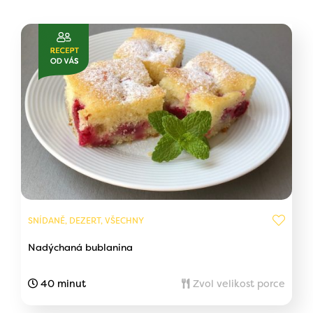
SNÍDANĚ, DEZERT, VŠECHNY
Nadýchaná bublanina
40 minut
Zvol velikost porce