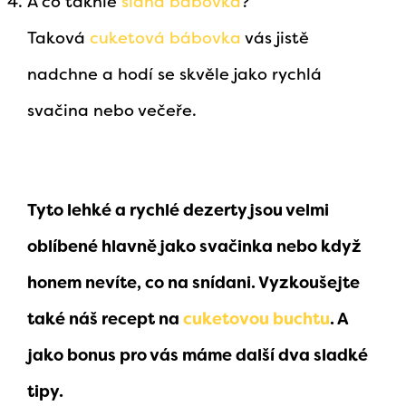
A co takhle
slaná bábovka
?
Taková
cuketová bábovka
vás jistě
nadchne a hodí se skvěle jako rychlá
svačina nebo večeře.
Tyto lehké a rychlé dezerty jsou velmi
oblíbené hlavně jako svačinka nebo když
honem nevíte, co na snídani.
Vyzkoušejte
také náš recept na
cuketovou buchtu
. A
jako bonus pro vás máme další dva sladké
tipy.