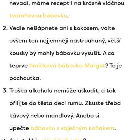
nevadí, máme recept i na krásně vláčnou
tvarohovou bábovku
.
Vedle nešlápnete ani s kokosem, volte
ovšem ten nejjemněji nastrouhaný, větší
kousky by mohly bábovku vysušit. A co
teprve
hrníčková bábovka Margot
? To je
pochoutka.
Troška alkoholu nemůže uškodit, a tak
přilijte do těsta deci rumu. Zkuste třeba
kávový nebo mandlový. Anebo si
upečte
bábovku s vaječným koňakem
.