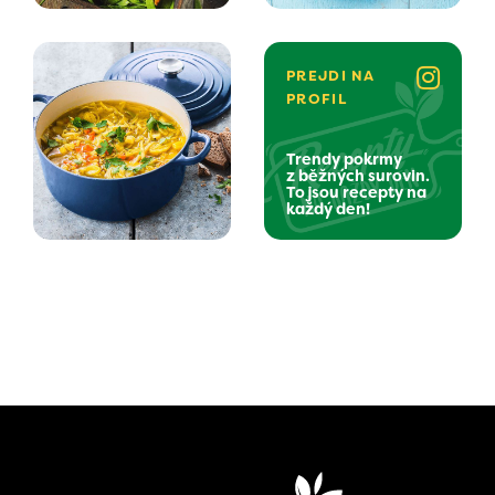
PREJDI NA
PROFIL
Trendy pokrmy
z běžných surovin.
To jsou recepty na
každý den!