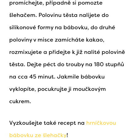
promíchejte, případně si pomozte
šlehačem. Polovinu těsta nalijete do
silikonové formy na bábovku, do druhé
poloviny v misce zamícháte kakao,
rozmixujete a přidejte k již nalité polovině
těsta. Dejte péct do trouby na 180 stupňů
na cca 45 minut. Jakmile bábovku
vyklopíte, pocukrujte ji moučkovým
cukrem.
Vyzkoušejte také recept na
hrníčkovou
bábovku ze šlehačky
!