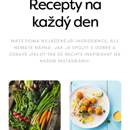
Recepty na
každý den
MÁTE DOMA NEJRŮZNĚJŠÍ INGREDIENCE, ALE
NEMÁTE NÁPAD, JAK JE SPOJIT V DOBRÉ A
ZDRAVÉ JÍDLO? TAK SE NECHTE INSPIROVAT NA
NAŠEM INSTAGRAMU.