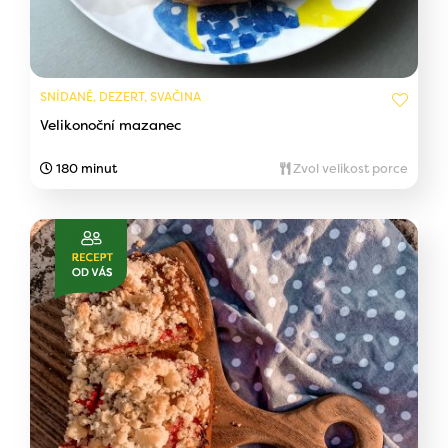
SNÍDANĚ, DEZERT, SVAČINA
Velikonoční mazanec
180 minut
Zvol velikost porce