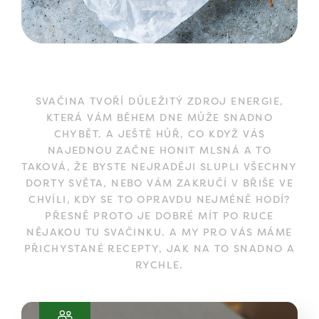
SVAČINA TVOŘÍ DŮLEŽITÝ ZDROJ ENERGIE,
KTERÁ VÁM BĚHEM DNE MŮŽE SNADNO
CHYBĚT. A JEŠTĚ HŮŘ, CO KDYŽ VÁS
NAJEDNOU ZAČNE HONIT MLSNÁ A TO
TAKOVÁ, ŽE BYSTE NEJRADĚJI SLUPLI VŠECHNY
DORTY SVĚTA, NEBO VÁM ZAKRUČÍ V BŘIŠE VE
CHVÍLI, KDY SE TO OPRAVDU NEJMÉNĚ HODÍ?
PŘESNĚ PROTO JE DOBRÉ MÍT PO RUCE
NĚJAKOU TU SVAČINKU. A MY PRO VÁS MÁME
PŘICHYSTANÉ RECEPTY, JAK NA TO SNADNO A
RYCHLE.