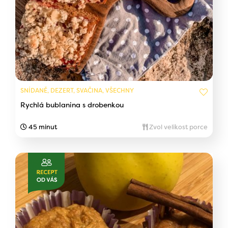
SNÍDANĚ, DEZERT, SVAČINA, VŠECHNY
Rychlá bublanina s drobenkou
45 minut
Zvol velikost porce