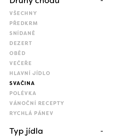
Druhy chodů
VŠECHNY
PŘEDKRM
SNÍDANĚ
DEZERT
OBĚD
VEČEŘE
HLAVNÍ JÍDLO
SVAČINA
POLÉVKA
VÁNOČNÍ RECEPTY
RYCHLÁ PÁNEV
Typ jídla