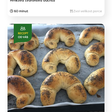
Hrnková tvarohová buchta
60 minut
Zvol velikost porce