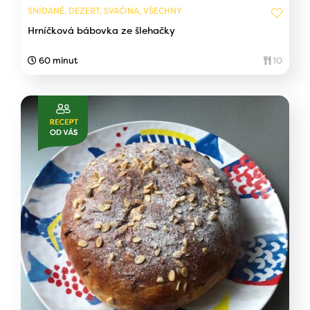
SNÍDANĚ, DEZERT, SVAČINA, VŠECHNY
Hrníčková bábovka ze šlehačky
60 minut
10