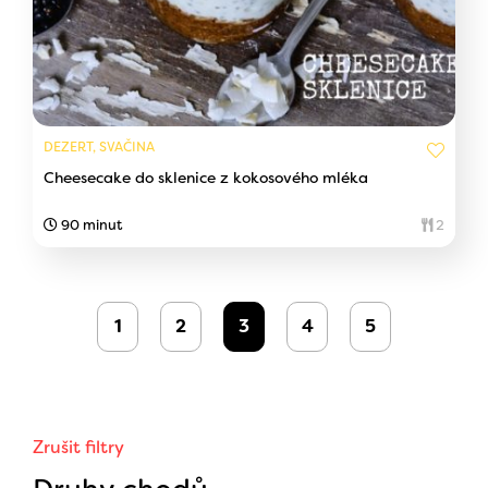
DEZERT, SVAČINA
Cheesecake do sklenice z kokosového mléka
90 minut
2
1
2
3
4
5
Zrušit filtry