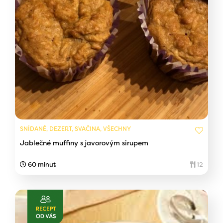
SNÍDANĚ, DEZERT, SVAČINA, VŠECHNY
Jablečné muffiny s javorovým sirupem
60 minut
12