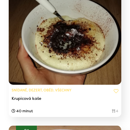
SNÍDANĚ, DEZERT, OBĚD, VŠECHNY
Krupicová kaše
40 minut
4