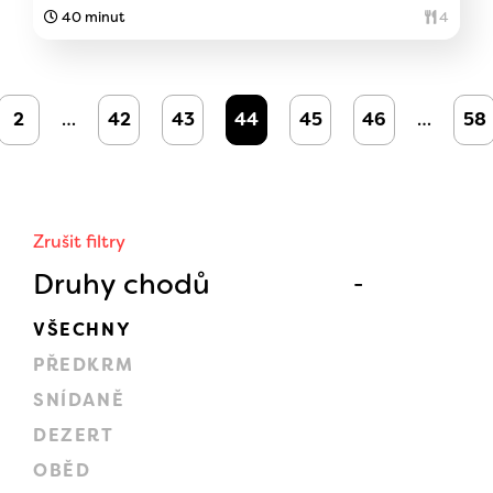
40 minut
4
2
…
42
43
44
45
46
…
58
Zrušit filtry
Druhy chodů
VŠECHNY
PŘEDKRM
SNÍDANĚ
DEZERT
OBĚD