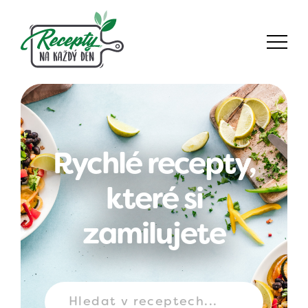
Rychlé recepty,
které si
zamilujete