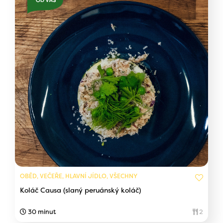
OBĚD, VEČEŘE, HLAVNÍ JÍDLO, VŠECHNY
Koláč Causa (slaný peruánský koláč)
30 minut
2