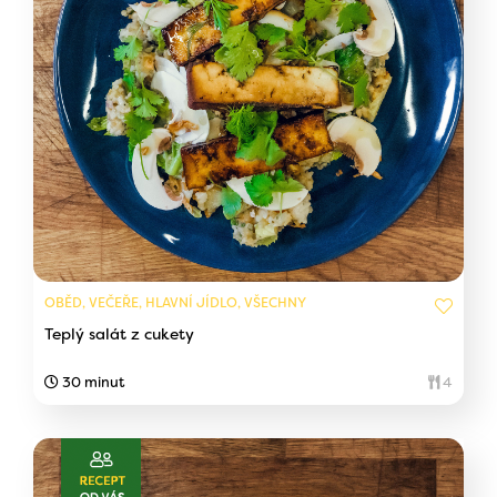
OBĚD, VEČEŘE, HLAVNÍ JÍDLO, VŠECHNY
Teplý salát z cukety
30 minut
4