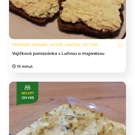
PŘEDKRM, SNÍDANĚ, VEČEŘE, SVAČINA, VŠECHNY
Vajíčková pomazánka s Lučinou a majonézou
15 minut