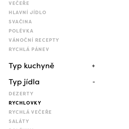
VEČEŘE
HLAVNÍ JÍDLO
SVAČINA
POLÉVKA
VÁNOČNÍ RECEPTY
RYCHLÁ PÁNEV
Typ kuchyně
Typ jídla
DEZERTY
RYCHLOVKY
RYCHLÁ VEČEŘE
SALÁTY