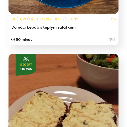
OBĚD, VEČEŘE, HLAVNÍ JÍDLO, VŠECHNY
Domácí kebab s teplým salátkem
50 minut
4