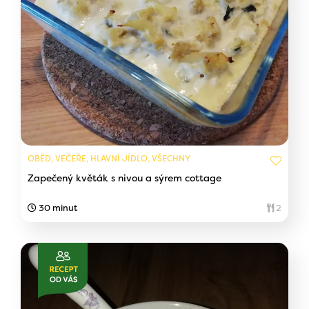
OBĚD, VEČEŘE, HLAVNÍ JÍDLO, VŠECHNY
Zapečený květák s nivou a sýrem cottage
30 minut
2