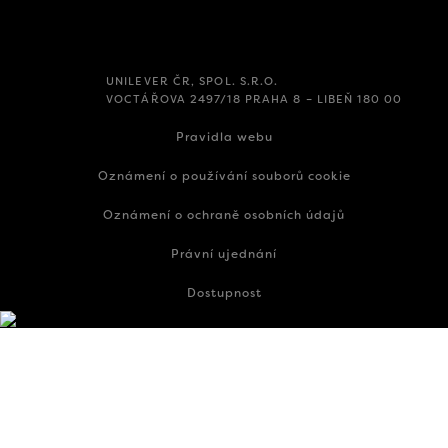
UNILEVER ČR, SPOL. S.R.O.
VOCTÁŘOVA 2497/18 PRAHA 8 – LIBEŇ 180 00
Pravidla webu
Oznámení o používání souborů cookie
Oznámení o ochraně osobních údajů
Právní ujednání
Dostupnost