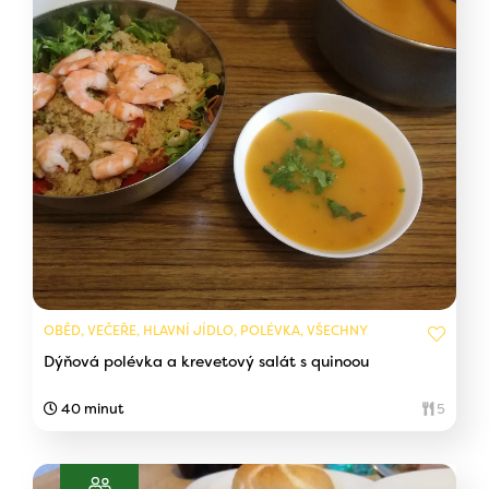
OBĚD, VEČEŘE, HLAVNÍ JÍDLO, POLÉVKA, VŠECHNY
Dýňová polévka a krevetový salát s quinoou
40 minut
5