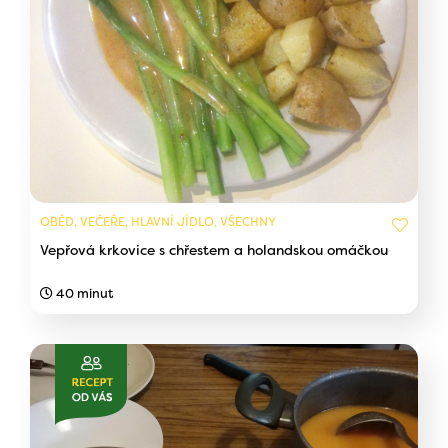
OBĚD, VEČEŘE, HLAVNÍ JÍDLO, VŠECHNY
Vepřová krkovice s chřestem a holandskou omáčkou
40 minut