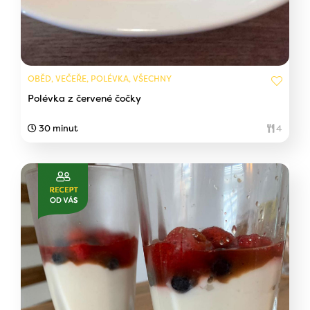
OBĚD, VEČEŘE, POLÉVKA, VŠECHNY
Polévka z červené čočky
30 minut
4