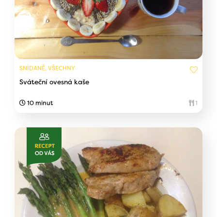
SNÍDANĚ, VŠECHNY
Sváteční ovesná kaše
10 minut
1