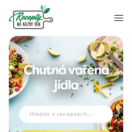
Chutná vařená
jídla