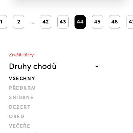
1
2
…
42
43
44
45
46
4
Zrušit filtry
Druhy chodů
VŠECHNY
PŘEDKRM
SNÍDANĚ
DEZERT
OBĚD
VEČEŘE