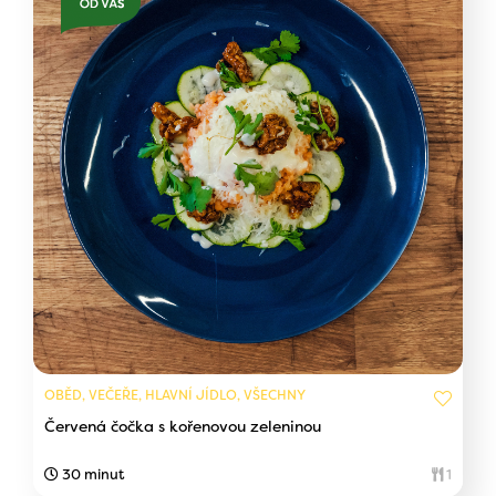
OBĚD, VEČEŘE, HLAVNÍ JÍDLO, VŠECHNY
Červená čočka s kořenovou zeleninou
30 minut
1