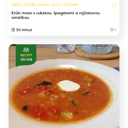
OBĚD, VEČEŘE, HLAVNÍ JÍDLO, VŠECHNY
Krůtí maso s cuketou, špagetami a rajčatovou
omáčkou
30 minut
4