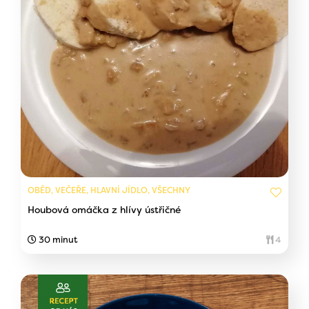
OBĚD, VEČEŘE, HLAVNÍ JÍDLO, VŠECHNY
Houbová omáčka z hlívy ústřičné
30 minut
4