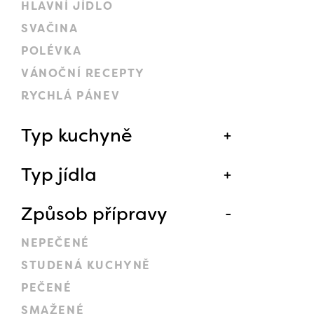
HLAVNÍ JÍDLO
SVAČINA
POLÉVKA
VÁNOČNÍ RECEPTY
RYCHLÁ PÁNEV
Typ kuchyně
Typ jídla
Způsob přípravy
NEPEČENÉ
STUDENÁ KUCHYNĚ
PEČENÉ
SMAŽENÉ