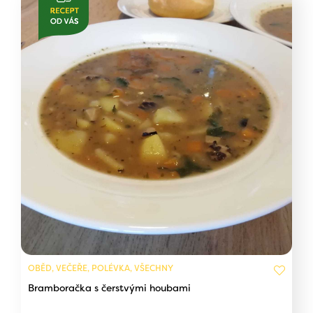
OBĚD, VEČEŘE, POLÉVKA, VŠECHNY
Bramboračka s čerstvými houbami