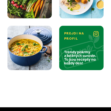
PREJDI NA
PROFIL
Trendy pokrmy
z běžných surovin.
To jsou recepty na
každý den!