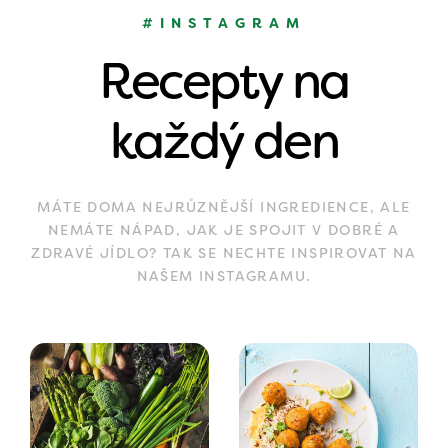
#INSTAGRAM
Recepty na
každý den
MÁTE DOMA NEJRŮZNĚJŠÍ INGREDIENCE, ALE
NEMÁTE NÁPAD, JAK JE SPOJIT V DOBRÉ A
ZDRAVÉ JÍDLO? TAK SE NECHTE INSPIROVAT NA
NAŠEM INSTAGRAMU.