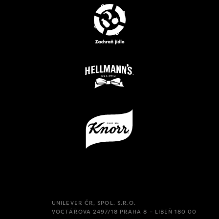
UNILEVER ČR, SPOL. S.R.O.
VOCTÁŘOVA 2497/18 PRAHA 8 – LIBEŇ 180 00