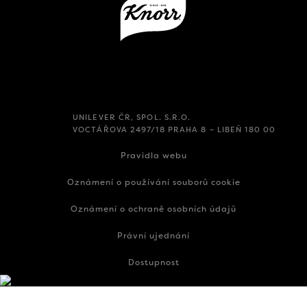
UNILEVER ČR, SPOL. S.R.O.
VOCTÁŘOVA 2497/18 PRAHA 8 – LIBEŇ 180 00
Pravidla webu
Oznámení o používání souborů cookie
Oznámení o ochraně osobních údajů
Právní ujednání
Dostupnost