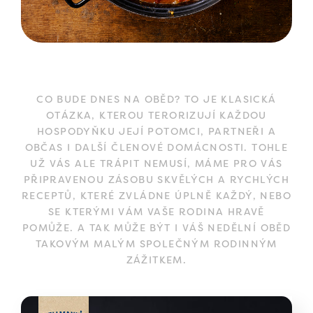
CO BUDE DNES NA OBĚD? TO JE KLASICKÁ
OTÁZKA, KTEROU TERORIZUJÍ KAŽDOU
HOSPODYŇKU JEJÍ POTOMCI, PARTNEŘI A
OBČAS I DALŠÍ ČLENOVÉ DOMÁCNOSTI. TOHLE
UŽ VÁS ALE TRÁPIT NEMUSÍ, MÁME PRO VÁS
PŘIPRAVENOU ZÁSOBU SKVĚLÝCH A RYCHLÝCH
RECEPTŮ, KTERÉ ZVLÁDNE ÚPLNĚ KAŽDÝ, NEBO
SE KTERÝMI VÁM VAŠE RODINA HRAVĚ
POMŮŽE. A TAK MŮŽE BÝT I VÁŠ NEDĚLNÍ OBĚD
TAKOVÝM MALÝM SPOLEČNÝM RODINNÝM
ZÁŽITKEM.