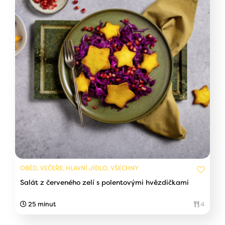
OBĚD, VEČEŘE, HLAVNÍ JÍDLO, VŠECHNY
Salát z červeného zelí s polentovými hvězdičkami
25 minut
4