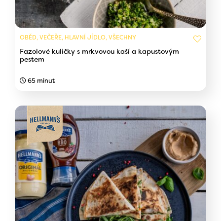
OBĚD, VEČEŘE, HLAVNÍ JÍDLO, VŠECHNY
Fazolové kuličky s mrkvovou kaší a kapustovým
pestem
65 minut