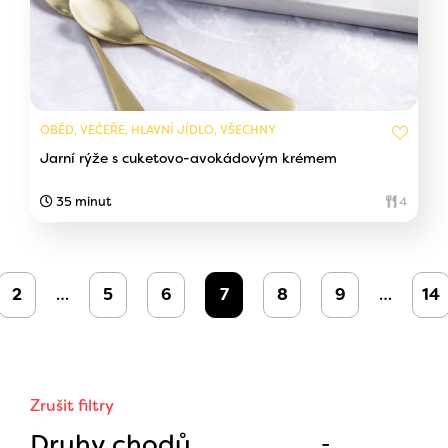
OBĚD, VEČEŘE, HLAVNÍ JÍDLO, VŠECHNY
Jarní rýže s cuketovo-avokádovým krémem
35 minut
4
2
…
5
6
7
8
9
…
14
Zrušit filtry
Druhy chodů