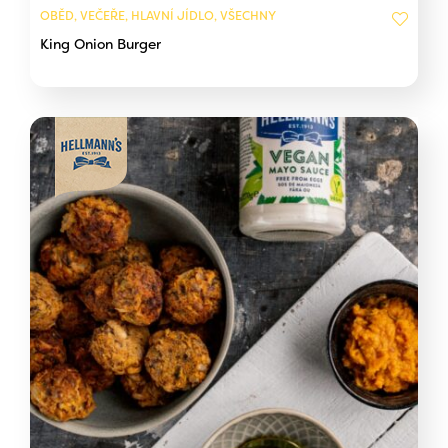
OBĚD, VEČEŘE, HLAVNÍ JÍDLO, VŠECHNY
King Onion Burger