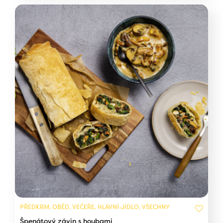
PŘEDKRM, OBĚD, VEČEŘE, HLAVNÍ JÍDLO, VŠECHNY
Špenátový závin s houbami