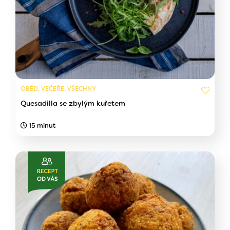
OBĚD, VEČEŘE, VŠECHNY
Quesadilla se zbylým kuřetem
15 minut