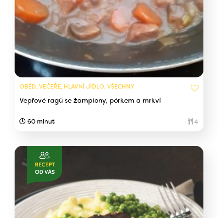
OBĚD, VEČEŘE, HLAVNÍ JÍDLO, VŠECHNY
Vepřové ragú se žampiony, pórkem a mrkví
60 minut
4