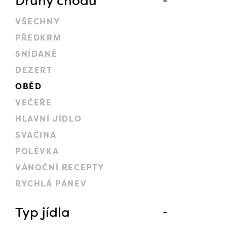
Druhy chodů
VŠECHNY
PŘEDKRM
SNÍDANĚ
DEZERT
OBĚD
VEČEŘE
HLAVNÍ JÍDLO
SVAČINA
POLÉVKA
VÁNOČNÍ RECEPTY
RYCHLÁ PÁNEV
Typ jídla