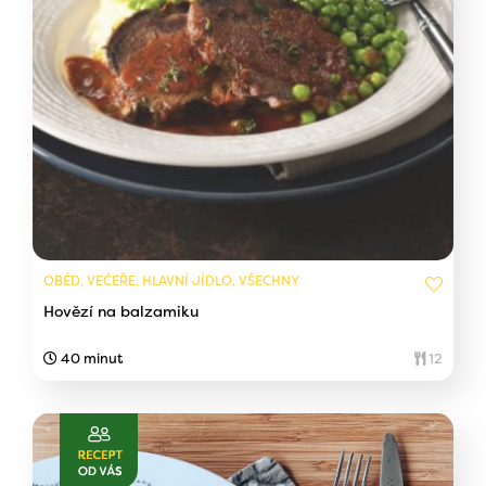
OBĚD, VEČEŘE, HLAVNÍ JÍDLO, VŠECHNY
Hovězí na balzamiku
40 minut
12