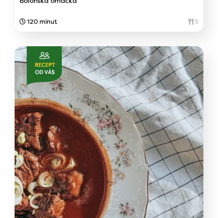
Boloňská omáčka
120 minut
5