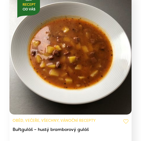
OBĚD, VEČEŘE, VŠECHNY, VÁNOČNÍ RECEPTY
Buřtguláš – hustý bramborový guláš