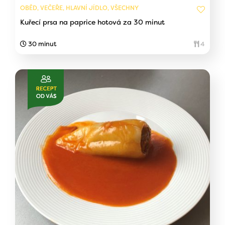
OBĚD, VEČEŘE, HLAVNÍ JÍDLO, VŠECHNY
Kuřecí prsa na paprice hotová za 30 minut
30 minut
4