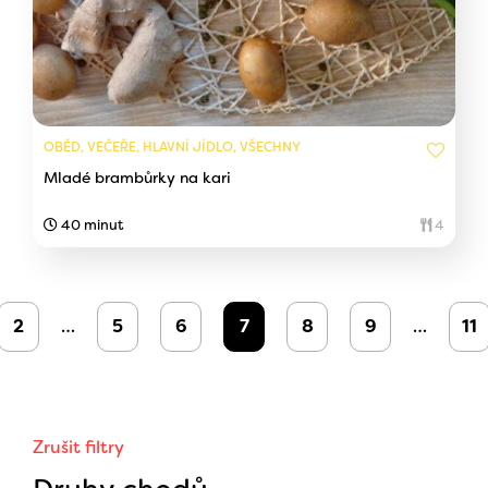
OBĚD, VEČEŘE, HLAVNÍ JÍDLO, VŠECHNY
Mladé brambůrky na kari
40 minut
4
2
…
5
6
7
8
9
…
11
Zrušit filtry