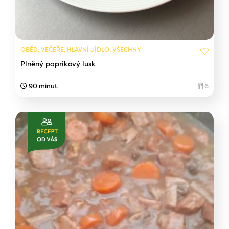
OBĚD, VEČEŘE, HLAVNÍ JÍDLO, VŠECHNY
Plněný paprikový lusk
90 minut
6