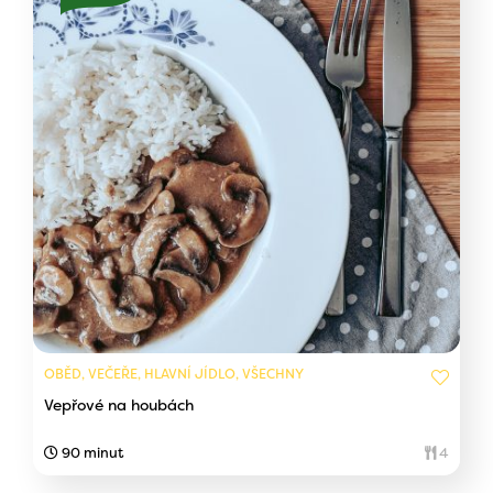
OBĚD, VEČEŘE, HLAVNÍ JÍDLO, VŠECHNY
Vepřové na houbách
90 minut
4