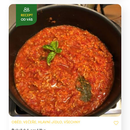
OBĚD, VEČEŘE, HLAVNÍ JÍDLO, VŠECHNY