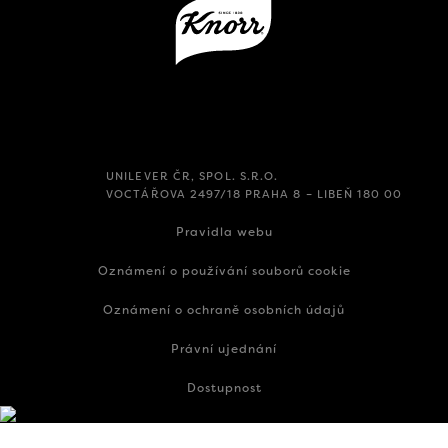
UNILEVER ČR, SPOL. S.R.O.
VOCTÁŘOVA 2497/18 PRAHA 8 – LIBEŇ 180 00
Pravidla webu
Oznámení o používání souborů cookie
Oznámení o ochraně osobních údajů
Právní ujednání
Dostupnost