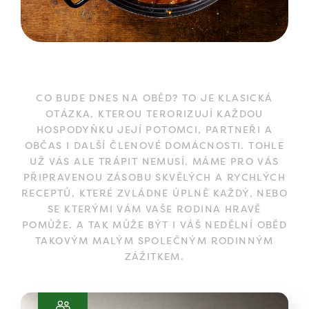
CO BUDE DNES NA OBĚD? TO JE KLASICKÁ
OTÁZKA, KTEROU TERORIZUJÍ KAŽDOU
HOSPODYŇKU JEJÍ POTOMCI, PARTNEŘI A
OBČAS I DALŠÍ ČLENOVÉ DOMÁCNOSTI. TOHLE
UŽ VÁS ALE TRÁPIT NEMUSÍ, MÁME PRO VÁS
PŘIPRAVENOU ZÁSOBU SKVĚLÝCH A RYCHLÝCH
RECEPTŮ, KTERÉ ZVLÁDNE ÚPLNĚ KAŽDÝ, NEBO
SE KTERÝMI VÁM VAŠE RODINA HRAVĚ
POMŮŽE. A TAK MŮŽE BÝT I VÁŠ NEDĚLNÍ OBĚD
TAKOVÝM MALÝM SPOLEČNÝM RODINNÝM
ZÁŽITKEM.