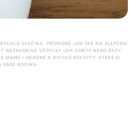
RYCHLÁ SVAČINA, PŘÍPADNĚ JEN TAK NA ZLEPŠENÍ
ERT NEZNAMENÁ VŽDYCKY JEN DORTY NEBO ŘEZY,
S MÁME I SNADNÉ A RYCHLÉ RECEPTY, KTERÉ SI
Á VAŠE RODINA.