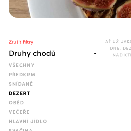
Zrušit filtry
AŤ UŽ JAK
DNE, DE
Druhy chodů
NAD KT
VŠECHNY
PŘEDKRM
SNÍDANĚ
DEZERT
OBĚD
VEČEŘE
HLAVNÍ JÍDLO
SVAČINA