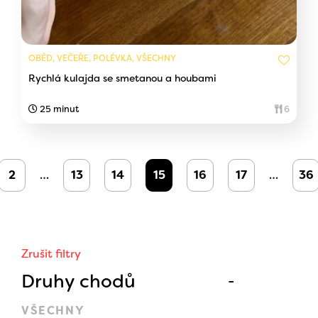
OBĚD, VEČEŘE, POLÉVKA, VŠECHNY
Rychlá kulajda se smetanou a houbami
25 minut
6
2
…
13
14
15
16
17
…
36
Zrušit filtry
Druhy chodů
VŠECHNY