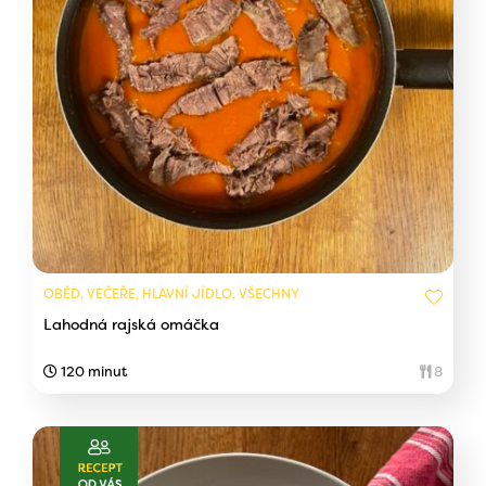
OBĚD, VEČEŘE, HLAVNÍ JÍDLO, VŠECHNY
Lahodná rajská omáčka
120 minut
8