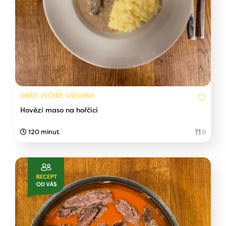
OBĚD, VEČEŘE, VŠECHNY
Hovězí maso na hořčici
120 minut
8