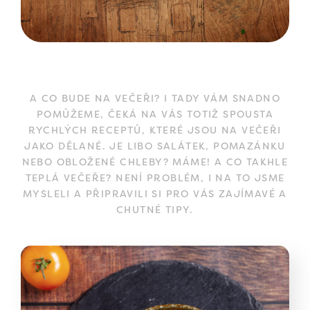
A CO BUDE NA VEČEŘI? I TADY VÁM SNADNO
POMŮŽEME, ČEKÁ NA VÁS TOTIŽ SPOUSTA
RYCHLÝCH RECEPTŮ, KTERÉ JSOU NA VEČEŘI
JAKO DĚLANÉ. JE LIBO SALÁTEK, POMAZÁNKU
NEBO OBLOŽENÉ CHLEBY? MÁME! A CO TAKHLE
TEPLÁ VEČEŘE? NENÍ PROBLÉM, I NA TO JSME
MYSLELI A PŘIPRAVILI SI PRO VÁS ZAJÍMAVÉ A
CHUTNÉ TIPY.