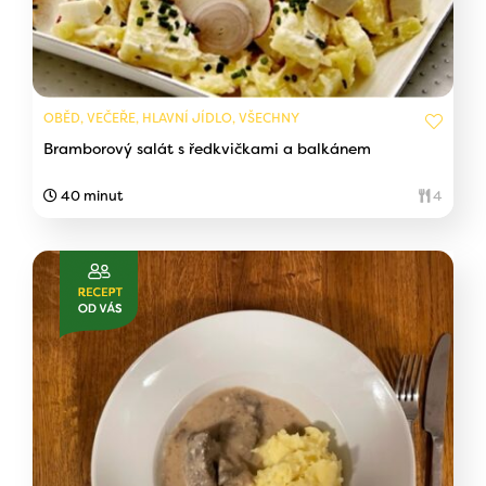
OBĚD, VEČEŘE, HLAVNÍ JÍDLO, VŠECHNY
Bramborový salát s ředkvičkami a balkánem
40 minut
4