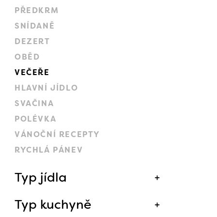
PŘEDKRM
SNÍDANĚ
DEZERT
OBĚD
VEČEŘE
HLAVNÍ JÍDLO
SVAČINA
POLÉVKA
VÁNOČNÍ RECEPTY
RYCHLÁ PÁNEV
Typ jídla
Typ kuchyně