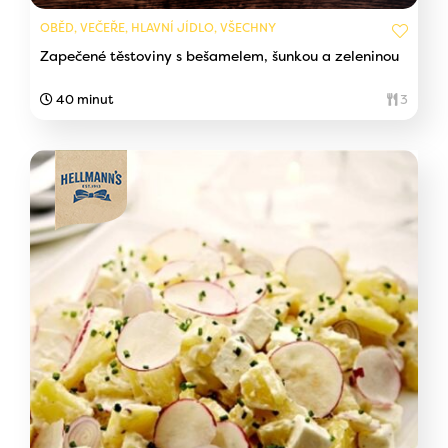
OBĚD, VEČEŘE, HLAVNÍ JÍDLO, VŠECHNY
Zapečené těstoviny s bešamelem, šunkou a zeleninou
40 minut
3