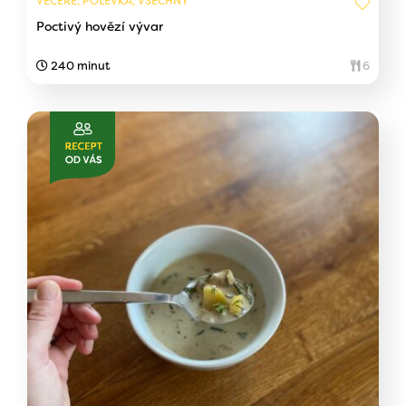
VEČEŘE, POLÉVKA, VŠECHNY
Poctivý hovězí vývar
240 minut
6