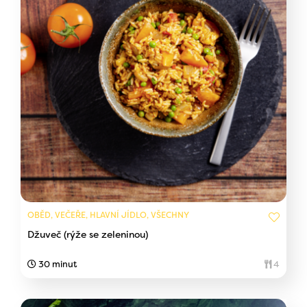
OBĚD, VEČEŘE, HLAVNÍ JÍDLO, VŠECHNY
Džuveč (rýže se zeleninou)
30 minut
4