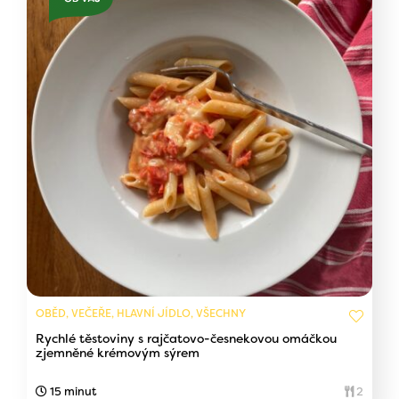
OBĚD, VEČEŘE, HLAVNÍ JÍDLO, VŠECHNY
Rychlé těstoviny s rajčatovo-česnekovou omáčkou
zjemněné krémovým sýrem
15 minut
2