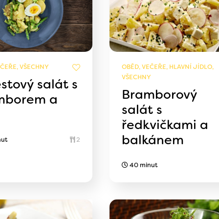
EČEŘE, VŠECHNY
OBĚD, VEČEŘE, HLAVNÍ JÍDLO,
VŠECHNY
stový salát s
Bramborový
mborem a
salát s
i
ředkvičkami a
balkánem
nut
2
40 minut