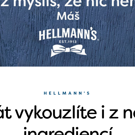
HELLMANN'S
át vykouzlíte i z
ingrediencí