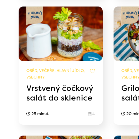
OBĚD, VEČEŘE, HLAVNÍ JÍDLO,
OBĚD, VE
VŠECHNY
VŠECHN
Vrstvený čočkový
Gril
salát do sklenice
salá
25 minut
4
20 mi