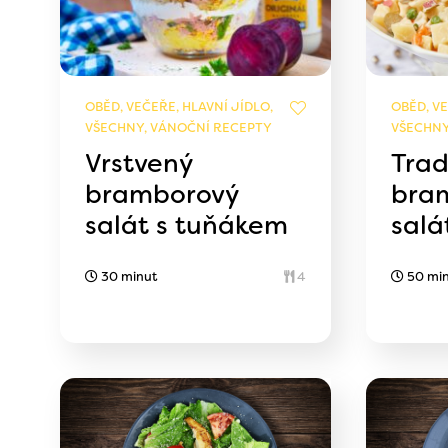
OBĚD, VEČEŘE, HLAVNÍ JÍDLO,
OBĚD, VE
VŠECHNY, VÁNOČNÍ RECEPTY
VŠECHNY
Vrstvený
Trad
bramborový
bra
salát s tuňákem
salá
30 minut
4
50 mi