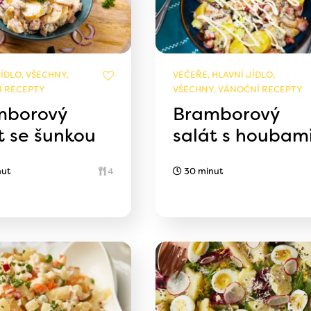
ÍDLO, VŠECHNY,
VEČEŘE, HLAVNÍ JÍDLO,
 RECEPTY
VŠECHNY, VÁNOČNÍ RECEPTY
mborový
Bramborový
t se šunkou
salát s houbam
nut
4
30 minut