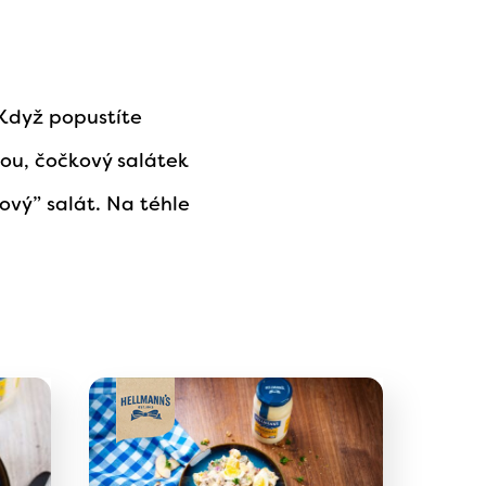
 Když popustíte
oou, čočkový salátek
ový” salát. Na téhle