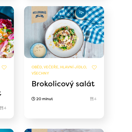
OBĚD, VEČEŘE, HLAVNÍ JÍDLO,
VŠECHNY
Brokolicový salát
t
20 minut
4
4