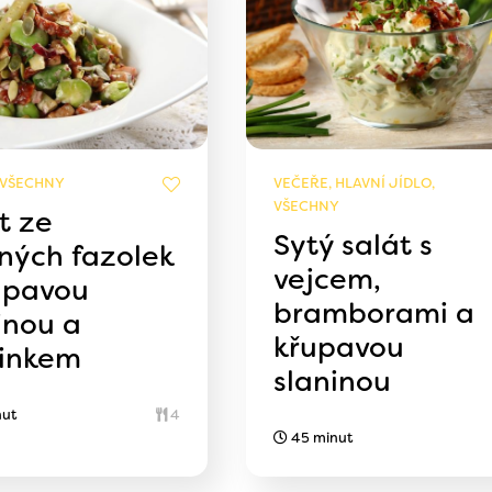
 VŠECHNY
VEČEŘE, HLAVNÍ JÍDLO,
VŠECHNY
t ze
Sytý salát s
ných fazolek
vejcem,
upavou
bramborami a
inou a
křupavou
sinkem
slaninou
nut
4
45 minut