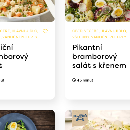
ČEŘE, HLAVNÍ JÍDLO,
OBĚD, VEČEŘE, HLAVNÍ JÍDLO,
, VÁNOČNÍ RECEPTY
VŠECHNY, VÁNOČNÍ RECEPTY
iční
Pikantní
mborový
bramborový
t
salát s křenem
nut
45 minut