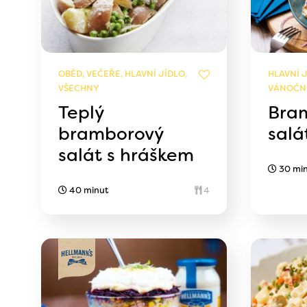
OBĚD, VEČEŘE, HLAVNÍ JÍDLO,
HLAVNÍ J
VŠECHNY
VÁNOČNÍ
Teplý
Bra
bramborový
salá
salát s hráškem
30 mi
40 minut
4