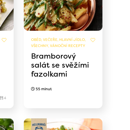
OBĚD, VEČEŘE, HLAVNÍ JÍDLO,
VŠECHNY, VÁNOČNÍ RECEPTY
Bramborový
salát se svěžími
fazolkami
55 minut
4